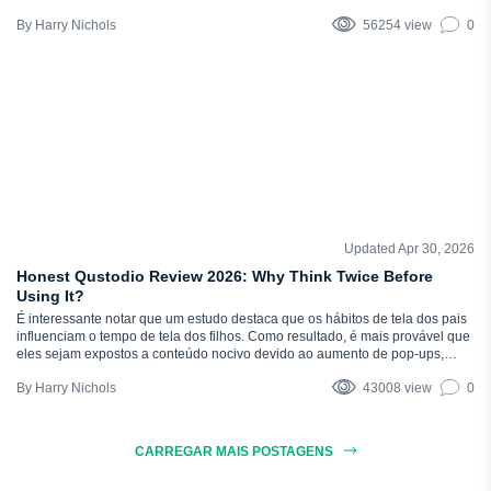
os pais no escuro sobre o que realmente está acontecendo - e é por isso
Harry Nichols
56254 view
0
que você precisa de um software de monitoramento sólido. O que é o mSpy?
É um aplicativo de rastreamento...
Updated Apr 30, 2026
COMENTÁRIOS
Honest Qustodio Review 2026: Why Think Twice Before
Using It?
É interessante notar que um estudo destaca que os hábitos de tela dos pais
influenciam o tempo de tela dos filhos. Como resultado, é mais provável que
eles sejam expostos a conteúdo nocivo devido ao aumento de pop-ups,
vídeos sugeridos e feeds de mídia social. Com as crianças passando mais
Harry Nichols
43008 view
0
tempo on-line do que nunca, encontrar um aplicativo de rastreamento sólido
é uma prioridade para muitos...
CARREGAR MAIS POSTAGENS