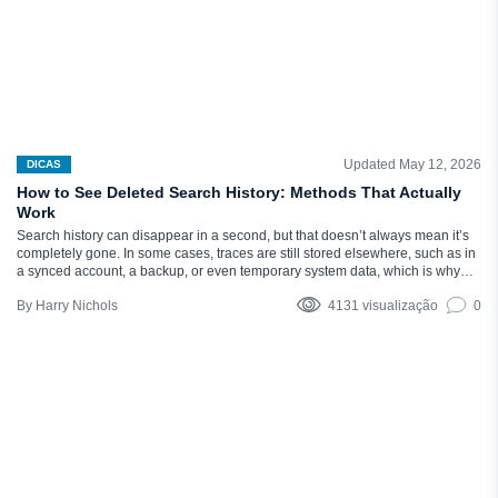
Updated May 12, 2026
DICAS
How to See Deleted Search History: Methods That Actually
Work
Search history can disappear in a second, but that doesn’t always mean it’s
completely gone. In some cases, traces are still stored elsewhere, such as in
a synced account, a backup, or even temporary system data, which is why
people sometimes manage to find them again. The thing is, there’s no one-
Harry Nichols
4131 visualização
0
size-fits-all way to see…