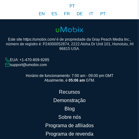
PT
EN
ES
FR
DE
IT
PT
Este site https://umobix.com/ é de propriedade da Gray Peach Media Inc.,
número de registro é: P24000052874, 2222 Aloha Dr Unit 101, Honolulu, HI
96815 USA.
EUA: +1-470-809-9285
support@umobix.com
Horário de funcionamento: 7:00 am - 09:00 pm GMT
Atualmente, é
05:06 am
GTM.
Recursos
Demonstração
Blog
Sobre nós
Programa de afiliados
Programa de revenda