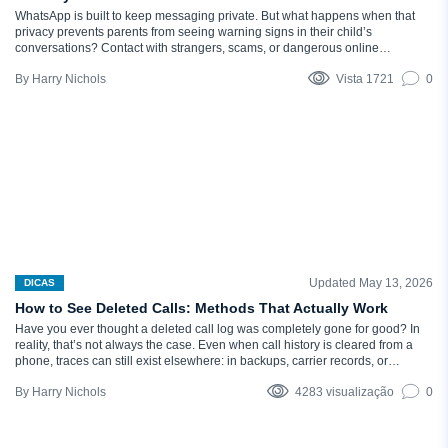
WhatsApp is built to keep messaging private. But what happens when that
privacy prevents parents from seeing warning signs in their child’s
conversations? Contact with strangers, scams, or dangerous online
communities can become real risks, even with end-to-end encryption
Harry Nichols
Vista 1721
0
enabled. Although WhatsApp messages are extremely hard to decrypt in
transit, some methods allow parents to…
Updated May 13, 2026
DICAS
How to See Deleted Calls: Methods That Actually Work
Have you ever thought a deleted call log was completely gone for good? In
reality, that’s not always the case. Even when call history is cleared from a
phone, traces can still exist elsewhere: in backups, carrier records, or
monitoring tools. In some situations, you might be able to recover the full call
Harry Nichols
4283 visualização
0
history with…