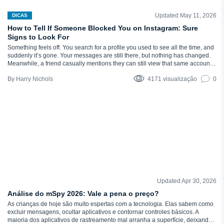
Updated May 11, 2026
DICAS
How to Tell If Someone Blocked You on Instagram: Sure
Signs to Look For
Something feels off. You search for a profile you used to see all the time, and
suddenly it’s gone. Your messages are still there, but nothing has changed.
Meanwhile, a friend casually mentions they can still view that same account.
At that point, the question hits: Did someone block me on Instagram? The
Harry Nichols
4171 visualização
0
tricky part…
Updated Apr 30, 2026
COMENTÁRIOS
Análise do mSpy 2026: Vale a pena o preço?
As crianças de hoje são muito espertas com a tecnologia. Elas sabem como
excluir mensagens, ocultar aplicativos e contornar controles básicos. A
maioria dos aplicativos de rastreamento mal arranha a superfície, deixando