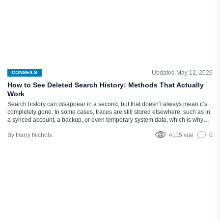
Updated May 12, 2026
CONSEILS
How to See Deleted Search History: Methods That Actually
Work
Search history can disappear in a second, but that doesn’t always mean it’s
completely gone. In some cases, traces are still stored elsewhere, such as in
a synced account, a backup, or even temporary system data, which is why
people sometimes manage to find them again. The thing is, there’s no one-
Harry Nichols
4115 vue
0
size-fits-all way to see…