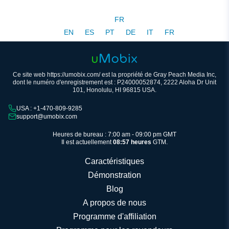
FR
EN
ES
PT
DE
IT
FR
Ce site web https://umobix.com/ est la propriété de Gray Peach Media Inc,
dont le numéro d'enregistrement est : P24000052874, 2222 Aloha Dr Unit
101, Honolulu, HI 96815 USA.
USA : +1-470-809-9285
support@umobix.com
Heures de bureau : 7:00 am - 09:00 pm GMT
Il est actuellement
08:57 heures
GTM.
Caractéristiques
Démonstration
Blog
A propos de nous
Programme d'affiliation