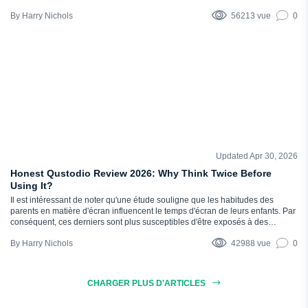
la surface, laissant les parents dans l'ignorance de ce qui se passe
Harry Nichols
56213 vue
0
réellement - et c'est la raison pour laquelle vous avez besoin d'un logiciel de
surveillance solide. Qu'est-ce que mSpy ? Il s'agit d'une application de suivi...
Updated Apr 30, 2026
COMMENTAIRES
Honest Qustodio Review 2026: Why Think Twice Before
Using It?
Il est intéressant de noter qu'une étude souligne que les habitudes des
parents en matière d'écran influencent le temps d'écran de leurs enfants. Par
conséquent, ces derniers sont plus susceptibles d'être exposés à des
contenus préjudiciables en raison de la multiplication des fenêtres pop-up,
Harry Nichols
42988 vue
0
des vidéos suggérées et des fils d'actualité des médias sociaux. Les enfants
passant plus de temps en ligne que jamais, la recherche d'une application
de suivi efficace est une priorité absolue pour de nombreux...
CHARGER PLUS D'ARTICLES