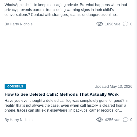
WhatsApp is built to keep messaging private. But what happens when that
privacy prevents parents from seeing warning signs in their child’s
conversations? Contact with strangers, scams, or dangerous online
communities can become real risks, even with end-to-end encryption
Harry Nichols
1698 vue
0
enabled. Although WhatsApp messages are extremely hard to decrypt in
transit, some methods allow parents to…
Updated May 13, 2026
CONSEILS
How to See Deleted Calls: Methods That Actually Work
Have you ever thought a deleted call log was completely gone for good? In
reality, that’s not always the case. Even when call history is cleared from a
phone, traces can still exist elsewhere: in backups, carrier records, or
monitoring tools. In some situations, you might be able to recover the full call
Harry Nichols
4256 vue
0
history with…