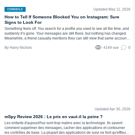
Updated May 11, 2026
CONSEILS
How to Tell If Someone Blocked You on Instagram: Sure
Signs to Look For
Something feels off. You search for a profile you used to see all the time, and
suddenly it’s gone. Your messages are still there, but nothing has changed.
Meanwhile, a friend casually mentions they can still view that same account.
At that point, the question hits: Did someone block me on Instagram? The
Harry Nichols
4149 vue
0
tricky part…
Updated Apr 30, 2026
COMMENTAIRES
mSpy Review 2026 : Le prix en vaut-il la peine ?
Les enfants d'aujourd'hui sont trop malins avec la technologie. Ils savent
comment supprimer des messages, cacher des applications et contourner
les contrôles de base. La plupart des applications de suivi ne font qu'effleurer