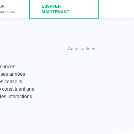
ESSAYER
Se
MAINTENANT
connecter
Autres auteurs :
ssances
e ses années
es conseils
s constituent une
es interactions