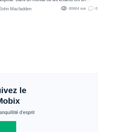
ès illimité à l'internet et où des inconnus peuvent les
John Macfadden
80864 vue
0
eindre facilement, rester informé n'est pas une
stion de méfiance, c'est une question de sécurité.
 outils de surveillance parentale peuvent aider...
ivez le
Mobix
nquillité d'esprit