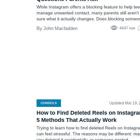
While Instagram offers a blocking feature to help te
manage unwanted contact, many parents still aren’t
sure what it actually changes. Does blocking someo
on Instagram delete messages? Can blocked users st
John Macfadden
4647 vue
see old chats? And is there any way to know who yo
child blocked? Here are answers to five common
questions parents ask…
Updated Mar 19, 
CONSEILS
How to Find Deleted Reels on Instagr
5 Methods That Actually Work
Trying to learn how to find deleted Reels on Instagr
can feel stressful. The reasons may be different: m
you deleted it accidentally, or someone posted