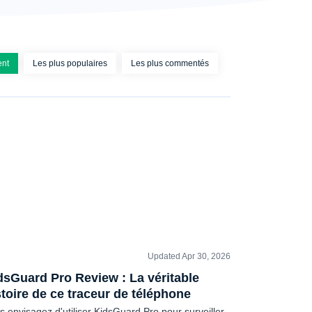
ent
Les plus populaires
Les plus commentés
Updated Apr 30, 2026
OMMENTAIRES
dsGuard Pro Review : La véritable
stoire de ce traceur de téléphone
s envisagez d'utiliser KidsGuard Pro pour surveiller