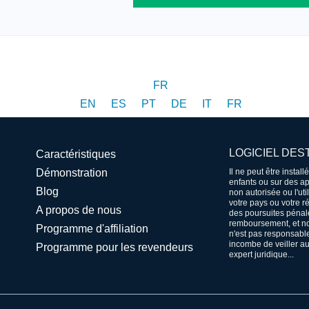
FR
EN
ES
PT
DE
IT
FR
LOGICIEL DES
Caractéristiques
Démonstration
Il ne peut être instal
enfants ou sur des app
Blog
non autorisée ou l'uti
votre pays ou votre 
A propos de nous
des poursuites pénal
remboursement, et no
Programme d'affiliation
n'est pas responsable
incombe de veiller au
Programme pour les revendeurs
expert juridique...