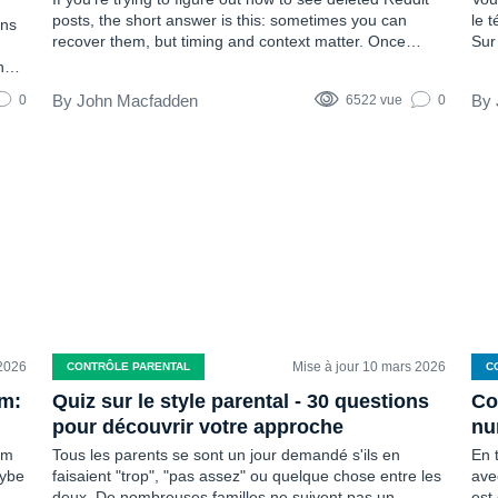
posts, the short answer is this: sometimes you can
le 
ens
recover them, but timing and context matter. Once
Sur
something is deleted, Reddit itself won’t show it again,
la 
ne
but third-party tools, archives, and monitoring apps can
des
ill
John Macfadden
0
6522 vue
0
do it for you. How? Find the answer in this…
tro
ur
aus
de 
2026
Mise à jour 10 mars 2026
CONTRÔLE PARENTAL
C
am:
Quiz sur le style parental - 30 questions
Co
pour découvrir votre approche
nu
am
Tous les parents se sont un jour demandé s'ils en
En 
aybe
faisaient "trop", "pas assez" ou quelque chose entre les
ave
deux. De nombreuses familles ne suivent pas un
est