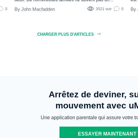
modèle strict. Au contraire, les parents mélangent
acc
John Macfadden
0
3521 vue
0
naturellement différents types de styles parentaux en
att
y be
fonction du stress, de la personnalité et de la situation
que
qui se présente à eux. Votre approche parentale
Les
détermine la façon dont votre enfant apprend les
CHARGER PLUS D'ARTICLES
limites, la confiance,...
Arrêtez de deviner, su
mouvement avec u
Une application parentale qui assure votre tra
ESSAYER MAINTENANT