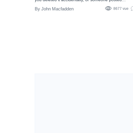
something and removed it quickly, so you’re curious
John Macfadden
8677 vue
and want to retrieve the lost information. So the
question of how to find deleted Instagram Reels ma
what you…