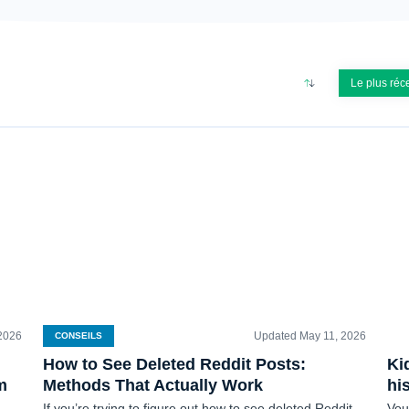
FERMER
Le plus réc
 2026
Updated May 11, 2026
CONSEILS
C
How to See Deleted Reddit Posts:
Ki
m
Methods That Actually Work
hi
If you’re trying to figure out how to see deleted Reddit
Vou