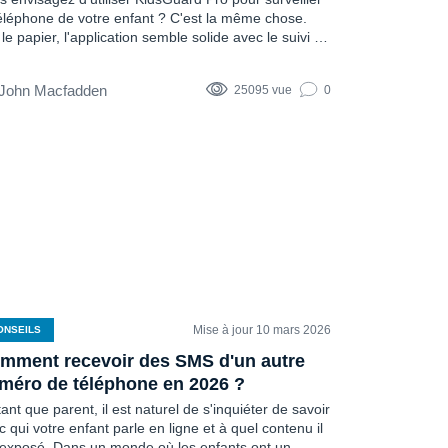
téléphone de votre enfant ? C'est la même chose.
 le papier, l'application semble solide avec le suivi de
localisation, la surveillance des messages, le suivi
 médias sociaux et tout ce que l'on peut s'attendre à
John Macfadden
25095 vue
0
uver dans des applications similaires. Mais est-elle
si performante qu'annoncée ? C'est la raison d'être
cet article : vous donner des réponses sans...
Mise à jour 10 mars 2026
ONSEILS
mment recevoir des SMS d'un autre
méro de téléphone en 2026 ?
tant que parent, il est naturel de s'inquiéter de savoir
c qui votre enfant parle en ligne et à quel contenu il
 exposé. Dans un monde où les enfants ont un