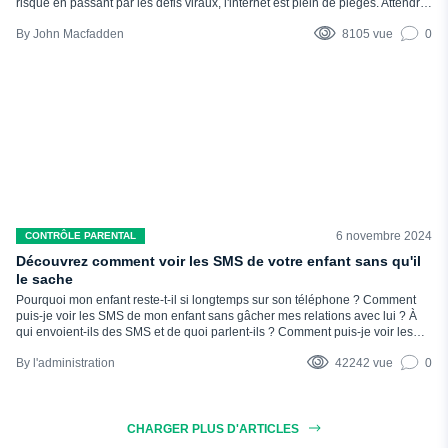
risque en passant par les défis viraux, l'internet est plein de pièges. Attendre
que quelque chose se produise revient à fermer la porte de la grange une
John Macfadden
8105 vue
0
fois que le cheval s'est enfui. C'est pourquoi il est important de disposer
d'une liste solide de mots-clés à bloquer pour...
6 novembre 2024
CONTRÔLE PARENTAL
Découvrez comment voir les SMS de votre enfant sans qu'il
le sache
Pourquoi mon enfant reste-t-il si longtemps sur son téléphone ? Comment
puis-je voir les SMS de mon enfant sans gâcher mes relations avec lui ? À
qui envoient-ils des SMS et de quoi parlent-ils ? Comment puis-je voir les
SMS de mon enfant sans qu'il le sache ? Ces questions vous sont familières
l'administration
42242 vue
0
si vous...
CHARGER PLUS D'ARTICLES