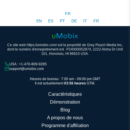
FR
EN
ES
PT
DE
IT
FR
Ce site web https://umobix.com/ est la propriété de Gray Peach Media Inc,
dont le numéro d'enregistrement est : P24000052874, 2222 Aloha Dr Unit
101, Honolulu, HI 96815 USA.
USA : +1-470-809-9285
support@umobix.com
Heures de bureau : 7:00 am - 09:00 pm GMT
Il est actuellement
03:56 heures
GTM.
Caractéristiques
Démonstration
Blog
A propos de nous
Programme d'affiliation