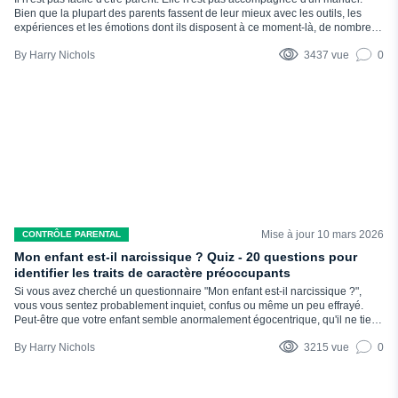
Bien que la plupart des parents fassent de leur mieux avec les outils, les
expériences et les émotions dont ils disposent à ce moment-là, de nombreux
parents bienveillants se demandent tranquillement si certaines de leurs
Harry Nichols
3437 vue
0
réactions, paroles ou règles ne font pas plus de mal que de bien. Ce test
d'abus émotionnel parental est conçu pour...
Mise à jour 10 mars 2026
CONTRÔLE PARENTAL
Mon enfant est-il narcissique ? Quiz - 20 questions pour
identifier les traits de caractère préoccupants
Si vous avez cherché un questionnaire "Mon enfant est-il narcissique ?",
vous vous sentez probablement inquiet, confus ou même un peu effrayé.
Peut-être que votre enfant semble anormalement égocentrique, qu'il ne tient
pas compte des sentiments des autres ou qu'il cherche à tout prix à obtenir
Harry Nichols
3215 vue
0
ce qu'il veut. Vous n'êtes pas seul. De nombreux parents remarquent des
comportements qui ne leur conviennent pas et se demandent s'ils ont affaire
à...