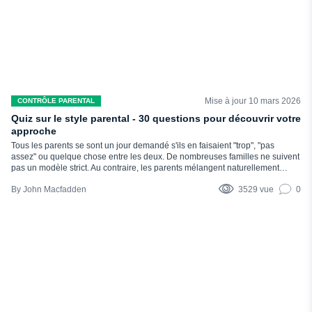
Mise à jour 10 mars 2026
CONTRÔLE PARENTAL
Quiz sur le style parental - 30 questions pour découvrir votre
approche
Tous les parents se sont un jour demandé s'ils en faisaient "trop", "pas
assez" ou quelque chose entre les deux. De nombreuses familles ne suivent
pas un modèle strict. Au contraire, les parents mélangent naturellement
différents types de styles parentaux en fonction du stress, de la personnalité
John Macfadden
3529 vue
0
et de la situation qui se présente à eux. Votre approche parentale détermine
la façon dont votre enfant apprend les limites, la confiance,...