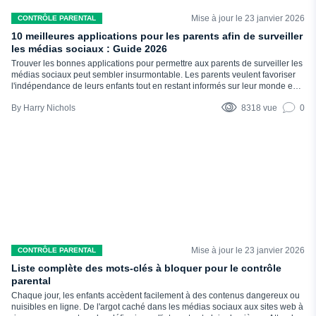
Mise à jour le 23 janvier 2026
CONTRÔLE PARENTAL
10 meilleures applications pour les parents afin de surveiller
les médias sociaux : Guide 2026
Trouver les bonnes applications pour permettre aux parents de surveiller les
médias sociaux peut sembler insurmontable. Les parents veulent favoriser
l'indépendance de leurs enfants tout en restant informés sur leur monde en
ligne. L'objectif n'est pas d'assurer une surveillance 24 heures sur 24 et 7
Harry Nichols
8318 vue
0
jours sur 7. Il s'agit de créer un espace de sécurité, de conversation et de
confiance au fur et à mesure que les enfants apprennent à naviguer sur les
plateformes sociales. Dans ce guide, nous décrirons les...
Mise à jour le 23 janvier 2026
CONTRÔLE PARENTAL
Liste complète des mots-clés à bloquer pour le contrôle
parental
Chaque jour, les enfants accèdent facilement à des contenus dangereux ou
nuisibles en ligne. De l'argot caché dans les médias sociaux aux sites web à