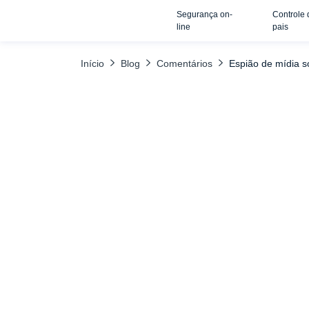
Segurança on-
Controle 
TABELA DE CONTEÚDO
Snapchat
TikTok
Tinder
line
pais
Início
Blog
Comentários
Espião de mídia s