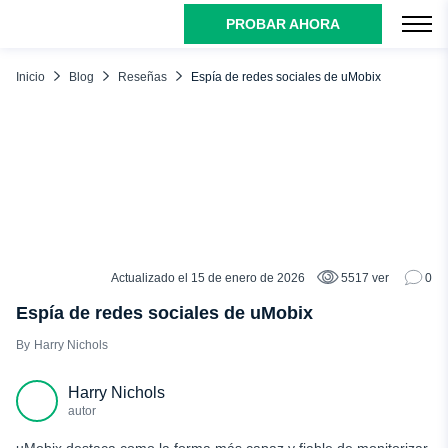
PROBAR AHORA
ÍNDICE
¿Qué es una aplicación espía de redes sociales?
Inicio
Blog
Reseñas
Espía de redes sociales de uMobix
¿Cómo funciona Social Media Spy de uMobix?
Espía en las redes sociales con uMobix: Características
principales
Facebook
Instagram
Snapchat
Actualizado el 15 de enero de 2026
5517 ver
0
RESEÑAS
TikTok
Espía de redes sociales de uMobix
Tinder
Harry Nichols
Espía a los mensajeros con uMobix
WhatsApp
Harry Nichols
autor
Telegrama