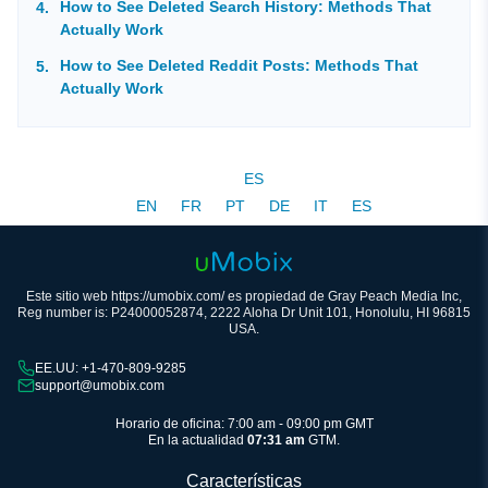
How to See Deleted Search History: Methods That
Actually Work
How to See Deleted Reddit Posts: Methods That
Actually Work
ES
EN
FR
PT
DE
IT
ES
Este sitio web https://umobix.com/ es propiedad de Gray Peach Media Inc,
Reg number is: P24000052874, 2222 Aloha Dr Unit 101, Honolulu, HI 96815
USA.
EE.UU: +1-470-809-9285
support@umobix.com
Horario de oficina: 7:00 am - 09:00 pm GMT
En la actualidad
07:31 am
GTM.
Características