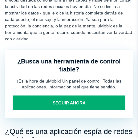
uMobix destaca como la forma más capaz y fiable de monitorizar
Viber
la actividad en las redes sociales hoy en día. No se limita a
Facebook Messenger
mostrar los datos - que le dice la historia completa detrás de
cada puesto, el mensaje y la interacción. Ya sea para la
¿Por qué utilizar uMobix Social Media Spy?
protección, la conciencia, o la paz de la mente, uMobix es la
En resumen
herramienta que la gente recurre cuando necesitan ver la verdad
con claridad.
¿Busca una herramienta de control
fiable?
¡Es la hora de uMobix! Un panel de control. Todas las
aplicaciones. Información real que tiene sentido.
SEGUIR AHORA
¿Qué es una aplicación espía de redes