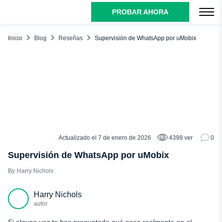
PROBAR AHORA
ÍNDICE
¿Qué es una aplicación de control de WhatsApp?
Inicio
Blog
Reseñas
Supervisión de WhatsApp por uMobix
¿Qué se puede ver con el monitor de WhatsApp uMobix?
Cómo controlar los mensajes de WhatsApp con uMobix
Por qué los padres deberían usar el rastreador de números
de WhatsApp uMobix?
Conclusión
Actualizado el 7 de enero de 2026
4398 ver
0
RESEÑAS
Supervisión de WhatsApp por uMobix
Harry Nichols
Harry Nichols
autor