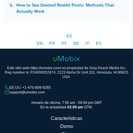
How to See Deleted Reddit Posts: Methods That
Actually Work
ES
EN
FR
PT
DE
IT
ES
Este sitio web https://umobix.com/ es propiedad de Gray Peach Media Inc,
Reg number is: P24000052874, 2222 Aloha Dr Unit 101, Honolulu, HI 96815
USA.
EE.UU: +1-470-809-9285
support@umobix.com
Horario de oficina: 7:00 am - 09:00 pm GMT
En la actualidad
02:00 pm
GTM.
Características
Demo