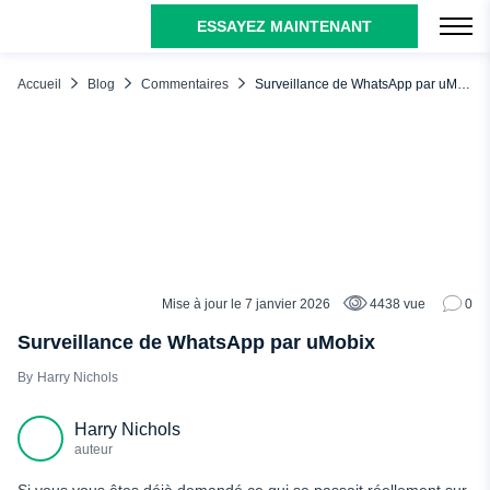
ESSAYEZ MAINTENANT
TABLE DES MATIÈRES
Qu'est-ce qu'une application de surveillance de WhatsApp ?
Accueil
Blog
Commentaires
Surveillance de WhatsApp par uMobix
Que pouvez-vous voir avec le moniteur uMobix WhatsApp ?
Comment surveiller les messages WhatsApp avec uMobix
Pourquoi les parents devraient-ils utiliser le service uMobix
WhatsApp Number Tracker ?
Conclusion
Mise à jour le 7 janvier 2026
4438 vue
0
COMMENTAIRES
Surveillance de WhatsApp par uMobix
Harry Nichols
Harry Nichols
auteur