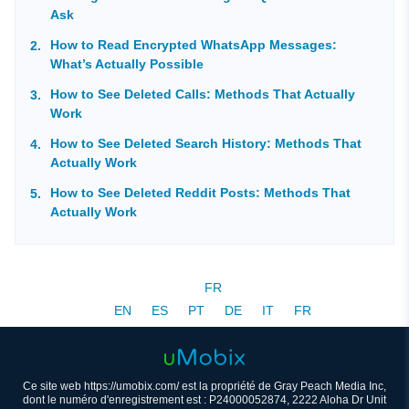
Ask
How to Read Encrypted WhatsApp Messages:
What’s Actually Possible
How to See Deleted Calls: Methods That Actually
Work
How to See Deleted Search History: Methods That
Actually Work
How to See Deleted Reddit Posts: Methods That
Actually Work
FR
EN
ES
PT
DE
IT
FR
Ce site web https://umobix.com/ est la propriété de Gray Peach Media Inc,
dont le numéro d'enregistrement est : P24000052874, 2222 Aloha Dr Unit