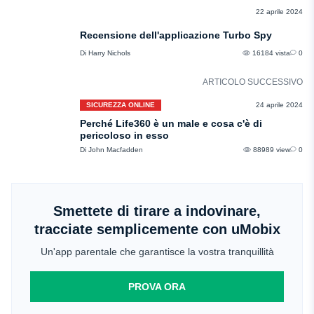
RECENSIONI
22 aprile 2024
Recensione dell'applicazione Turbo Spy
Di Harry Nichols
16184 vista
0
ARTICOLO SUCCESSIVO
SICUREZZA ONLINE
24 aprile 2024
Perché Life360 è un male e cosa c'è di
pericoloso in esso
Di John Macfadden
88989 view
0
Smettete di tirare a indovinare,
tracciate semplicemente con uMobix
Un'app parentale che garantisce la vostra tranquillità
PROVA ORA