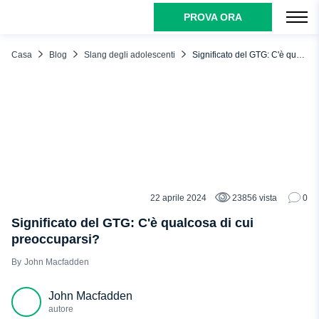
PROVA ORA
INDICE DEI CONTENUTI
Significato dello slang GTG: Quando si usa?
Casa
Blog
Slang degli adolescenti
Significato del GTG: C'è qualcosa di cui preoccuparsi?
Come aiutare il bambino quando il suo piano è "GTG"?
Come identificare se il bambino usa la parola gergale GTG
usando uMobix?
Conclusione
FAQ
22 aprile 2024
23856 vista
0
SLANG DEGLI ADOLESCENTI
Significato del GTG: C'è qualcosa di cui
preoccuparsi?
John Macfadden
John Macfadden
autore