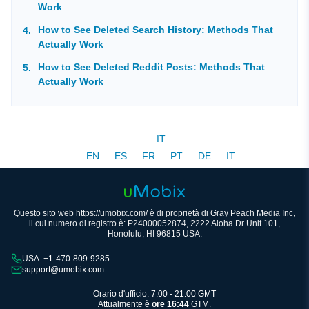
Work
How to See Deleted Search History: Methods That
Actually Work
How to See Deleted Reddit Posts: Methods That
Actually Work
IT
EN
ES
FR
PT
DE
IT
Questo sito web https://umobix.com/ è di proprietà di Gray Peach Media Inc,
il cui numero di registro è: P24000052874, 2222 Aloha Dr Unit 101,
Honolulu, HI 96815 USA.
USA: +1-470-809-9285
support@umobix.com
Orario d'ufficio: 7:00 - 21:00 GMT
Attualmente è
ore 16:44
GTM.