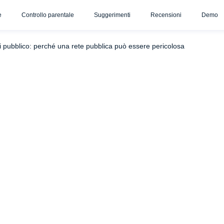
e
Controllo parentale
Suggerimenti
Recensioni
Demo
one sicura
Parole finali
FAQ
Fi pubblico: perché una rete pubblica può essere pericolosa