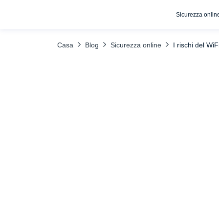
Sicurezza onlin
INDICE DEI CONTENUTI
VPN
Browser aggiornati e navigazi
Casa
Blog
Sicurezza online
I rischi del Wi