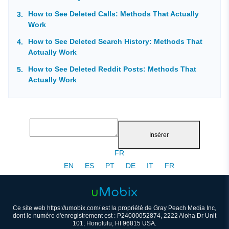
How to See Deleted Calls: Methods That Actually
Work
How to See Deleted Search History: Methods That
Actually Work
How to See Deleted Reddit Posts: Methods That
Actually Work
Insérer
FR
EN
ES
PT
DE
IT
FR
Ce site web https://umobix.com/ est la propriété de Gray Peach Media Inc,
dont le numéro d'enregistrement est : P24000052874, 2222 Aloha Dr Unit
101, Honolulu, HI 96815 USA.