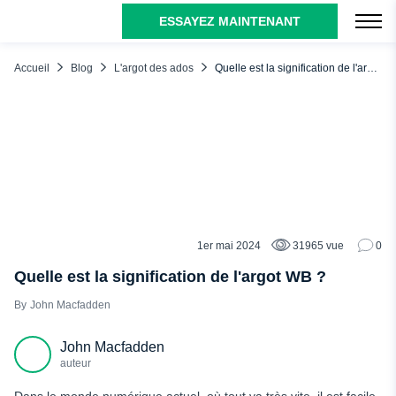
ESSAYEZ MAINTENANT
TABLE DES MATIÈRES
Comprendre l'argot "WB
Accueil
Blog
L'argot des ados
Quelle est la signification de l'argot WB ?
Utilisation courante de "WB
Exemples de "WB" dans les textes et les discussions
Conclusion
FAQ
1er mai 2024
31965 vue
0
L'ARGOT DES ADOS
Quelle est la signification de l'argot WB ?
John Macfadden
John Macfadden
auteur