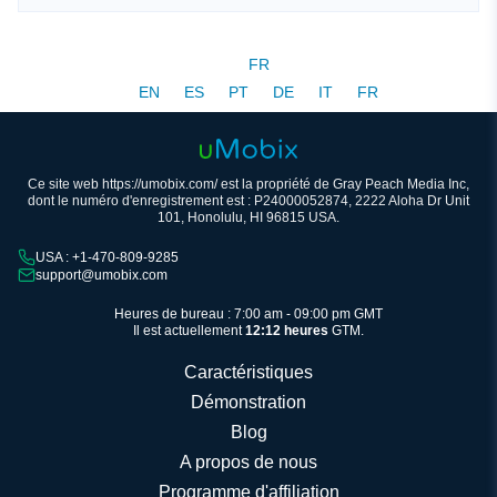
FR
EN
ES
PT
DE
IT
FR
Ce site web https://umobix.com/ est la propriété de Gray Peach Media Inc,
dont le numéro d'enregistrement est : P24000052874, 2222 Aloha Dr Unit
101, Honolulu, HI 96815 USA.
USA : +1-470-809-9285
support@umobix.com
Heures de bureau : 7:00 am - 09:00 pm GMT
Il est actuellement
12:12 heures
GTM.
Caractéristiques
Démonstration
Blog
A propos de nous
Programme d'affiliation