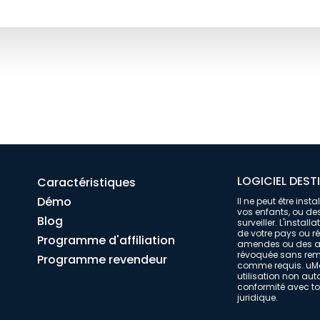
LOGICIEL DEST
Caractéristiques
Démo
Il ne peut être ins
vos enfants, ou des
Blog
surveiller. L'instal
de votre pays ou r
Programme d'affiliation
amendes ou des acc
révoquée sans remb
Programme revendeur
comme requis. uMob
utilisation non auto
conformité avec tou
juridique.