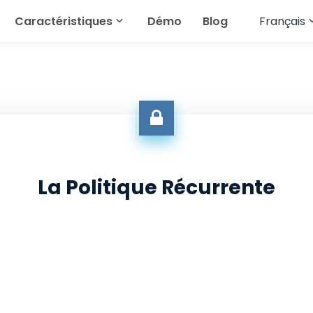
Caractéristiques
Démo
Blog
Français
English
roid
WhatsApp
Lisez les messages texte
Français
Instagram
Suivre la géolocalisation
Deutsch
Telegram
Suivre la Galerie
العربية
es applications de
Diffuser de l'audio
res
Türkçe
La Politique Récurrente
Messenger
Voir l'historique du
Español
navigateur
Português
Snapchat
Voir l'historique des appels
简体中文
All Features
Русский