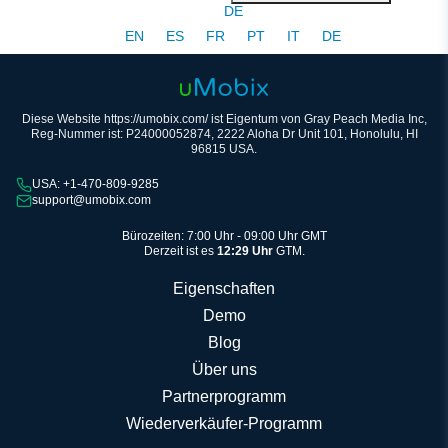
DE
EN
ES
FR
PT
IT
DE
Diese Website https://umobix.com/ ist Eigentum von Gray Peach Media Inc,
Reg-Nummer ist: P24000052874, 2222 Aloha Dr Unit 101, Honolulu, HI
96815 USA.
USA: +1-470-809-9285
support@umobix.com
Bürozeiten: 7:00 Uhr - 09:00 Uhr GMT
Derzeit ist es
12:29 Uhr
GTM.
Eigenschaften
Demo
Blog
Über uns
Partnerprogramm
Wiederverkäufer-Programm