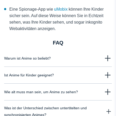
Eine Spionage-App wie
uMobix
können Ihre Kinder
sicher sein. Auf diese Weise können Sie in Echtzeit
sehen, was Ihre Kinder sehen, und sogar inkognito
Webaktivitäten anzeigen.
FAQ
Warum ist Anime so beliebt?
Anime ist wegen seines einzigartigen Animationsstils, seiner
Ist Anime für Kinder geeignet?
Animationstricks, Geschichten, Figuren und Waren beliebt. Ein weiterer
Grund für die Beliebtheit von Anime ist, dass sie Inhalte und Konzepte
Das hängt davon ab, welchen Anime Ihr Kind anschaut. Anime ist ein sehr
erforschen, die viele westliche Zeichentrickfilme nicht anfassen würden,
Wie alt muss man sein, um Anime zu sehen?
umfangreiches Genre, mit Animationen für Kinder bis hin zu Erwachsenen.
daher müssen Sie wachsam sein, wenn Ihr Kind Anime mag.
Wenn Ihr Kind einen Anime anschaut, sollten Sie recherchieren, ob das, was
Da Anime viele Genres für viele Altersgruppen umfassen, gibt es keine feste
es sich anschaut, für es geeignet ist oder nicht.
Was ist der Unterschied zwischen untertitelten und
Mindestaltersempfehlung. Viele Shonen-Anime-Serien, die bei Jungen im
Teenageralter beliebt sind, können ab 13 Jahren geeignet sein. Es gibt
synchronisierten Animes?