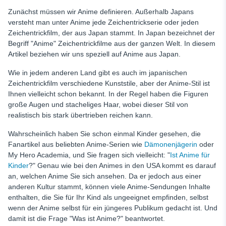
Anime?
Zunächst müssen wir Anime definieren. Außerhalb Japans
FAQ
versteht man unter Anime jede Zeichentrickserie oder jeden
Zeichentrickfilm, der aus Japan stammt. In Japan bezeichnet der
Begriff "Anime" Zeichentrickfilme aus der ganzen Welt. In diesem
Artikel beziehen wir uns speziell auf Anime aus Japan.
Wie in jedem anderen Land gibt es auch im japanischen
Zeichentrickfilm verschiedene Kunststile, aber der Anime-Stil ist
Ihnen vielleicht schon bekannt. In der Regel haben die Figuren
große Augen und stacheliges Haar, wobei dieser Stil von
realistisch bis stark übertrieben reichen kann.
Wahrscheinlich haben Sie schon einmal Kinder gesehen, die
Fanartikel aus beliebten Anime-Serien wie
Dämonenjägerin
oder
My Hero Academia,
und Sie fragen sich vielleicht: "
Ist Anime für
Kinder
?" Genau wie bei den Animes in den USA kommt es darauf
an, welchen Anime Sie sich ansehen. Da er jedoch aus einer
anderen Kultur stammt, können viele Anime-Sendungen Inhalte
enthalten, die Sie für Ihr Kind als ungeeignet empfinden, selbst
wenn der Anime selbst für ein jüngeres Publikum gedacht ist. Und
damit ist die Frage "Was ist Anime?" beantwortet.