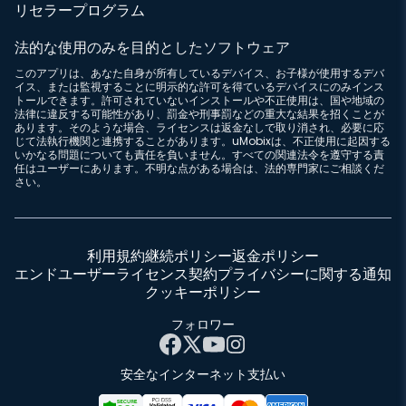
リセラープログラム
法的な使用のみを目的としたソフトウェア
このアプリは、あなた自身が所有しているデバイス、お子様が使用するデバ
イス、または監視することに明示的な許可を得ているデバイスにのみインス
トールできます。許可されていないインストールや不正使用は、国や地域の
法律に違反する可能性があり、罰金や刑事罰などの重大な結果を招くことが
あります。そのような場合、ライセンスは返金なしで取り消され、必要に応
じて法執行機関と連携することがあります。uMobixは、不正使用に起因する
いかなる問題についても責任を負いません。すべての関連法令を遵守する責
任はユーザーにあります。不明な点がある場合は、法的専門家にご相談くだ
さい。
利用規約
継続ポリシー
返金ポリシー
エンドユーザーライセンス契約
プライバシーに関する通知
クッキーポリシー
フォロワー
安全なインターネット支払い