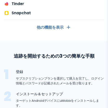
Telegram
Tinder
Tik tok
Wechat
Snapchat
Tinder
Skype
他の機能を表示
Kik
一般
Line
Google チャットトラッカー
コールログ
メッセージングアプリ
追跡を開始するための3つの簡単な手順
連絡先リスト
メッセージングアプリ
ソーシャルメディア
テキストメッセージ
登録
WhatsApp
ソーシャルメディア
サブスクリプションプランを選択して購入を完了し、ログイン
GPS位置
メディア
情報とパスワードが記載されたメールを受け取ります。
Facebookメッセンジャー
Facebook
キーロガー
写真とビデオのトラッカー
インストール＆セットアップ
Zoom
インターネット
Instagram
ターゲットAndroidデバイスにuMobixをインストールしま
通知
Viber
ブラウザの履歴
す。
閉まっている