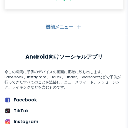
機能メニュー
一般
Android向けソーシャルアプリ
コールログ
メッセージングアプリ
連絡先リスト
メッセージングアプリ
今この瞬間に子供のデバイスの画面に正確に映し出します。
ソーシャルメディア
Facebook、Instagram、TikTok、Tinder、Snapchatなどで子供が
テキストメッセージ
行ってきたすべてのことを追跡し、ニュースフィード、メッセージン
WhatsApp
グ、ライキングなどを含むものです。
ソーシャルメディア
GPS位置
メディア
Facebookメッセンジャー
Facebook
Facebook
キーロガー
写真とビデオのトラッカー
Zoom
インターネット
TikTok
Instagram
通知
Viber
ブラウザの履歴
Instagram
閉まっている
Snapchat
デバイス情報