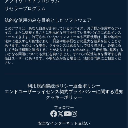
アフィリエイトプログラム
リセラープログラム
法的な使用のみを目的としたソフトウェア
このアプリは、あなた自身が所有しているデバイス、お子様が使用するデバ
イス、または監視することに明示的な許可を得ているデバイスにのみインス
トールできます。許可されていないインストールや不正使用は、国や地域の
法律に違反する可能性があり、罰金や刑事罰などの重大な結果を招くことが
あります。そのような場合、ライセンスは返金なしで取り消され、必要に応
じて法執行機関と連携することがあります。uMobixは、不正使用に起因する
いかなる問題についても責任を負いません。すべての関連法令を遵守する責
任はユーザーにあります。不明な点がある場合は、法的専門家にご相談くだ
さい。
利用規約
継続ポリシー
返金ポリシー
エンドユーザーライセンス契約
プライバシーに関する通知
クッキーポリシー
フォロワー
安全なインターネット支払い