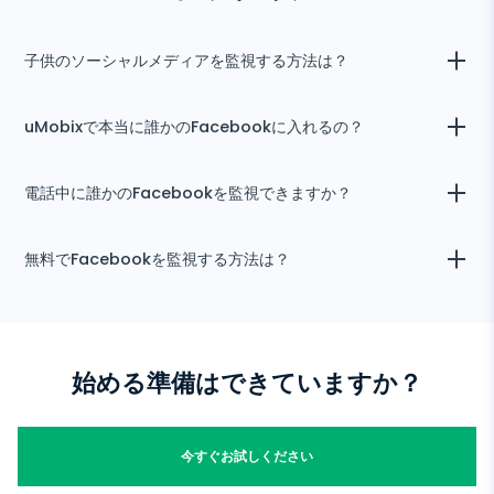
子供のソーシャルメディアを監視する方法は？
Androidユーザー向けに、あなたとお子様が同時に見ているかのよう
uMobixで本当に誰かのFacebookに入れるの？
に、お子様が見ているコンテンツを表示するユニークな機能を提供しま
す！これは、最近設計された高度なスクリーンショット機能のおかげで
実現します。これにより、お子様のあらゆるアクティビティがキャプチ
はい、できます！さらに、友達に教えることもできます :) 疑問がある
電話中に誰かのFacebookを監視できますか？
ャされ、それがスクリーンショットに変換されてあなたのユーザースペ
場合は、いつでもこの機能を$3で試すことができます（監視の1週間全
ースに直接送られます。このようにして、お子様のデバイスにあるもの
体！）
をリアルタイムで「ミラーリング」できます。
もちろんできます。uMobixはバックグラウンドで静かに動作します。
無料でFacebookを監視する方法は？
ユーザーは、かなり目立つ痕跡を残さない限り、疑わしい活動に気づか
ないでしょう。例えば、Facebookで友達を追加または削除したり、
ターゲットユーザーのアカウントからコメントを投稿したり、ユーザー
無料の監視アプリは存在しません。最初に費用がかからないかもしれま
より前にメッセージを読んで閲覧済みにすることができます。ただし、
せんが、無料トライアル後には請求されます😊
注意して行動すれば大丈夫です。
始める準備はできていますか？
今すぐお試しください