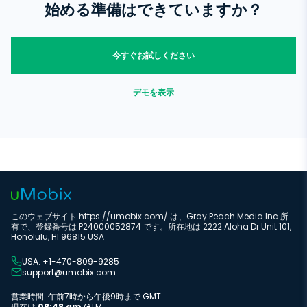
ジの完全なリストを追跡します。古いメッセージを表示するには、下に
われている活動の種類に注意を払うべきです。子供たちにiMessageの
始める準備はできていますか？
スクロールして右をタップします。
メール/番号を見知らぬ人に教えないようにし、ユーザーをブロックす
る方法を教えてください。uMobixは、子供に到達する前に捕食者を検
出するのに役立ちます。
今すぐお試しください
デモを表示
このウェブサイト https://umobix.com/ は、Gray Peach Media Inc 所
有で、登録番号は P24000052874 です。所在地は 2222 Aloha Dr Unit 101,
Honolulu, HI 96815 USA
USA: +1-470-809-9285
support@umobix.com
営業時間: 午前7時から午後9時まで GMT
現在は
08:48 am
GTM.