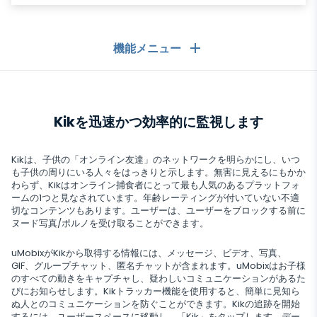
機能メニュー
一般
Kikを迅速かつ効率的に監視します
コールログ
メッセージングアプリ
連絡先リスト
メッセージングアプリ
Kikは、子供の「オンライン友達」のネットワークを明らかにし、いつ
ソーシャルメディア
も子供の周りにいる人々をはっきりと示します。無害に見えるにもかか
テキストメッセージ
わらず、Kikはオンライン捕食者にとって最も人気のあるプラットフォ
WhatsApp
ームの1つと見なされています。年齢レーティングが付いていない不適
ソーシャルメディア
GPS位置
メディア
切なコンテンツもあります。ユーザーは、ユーザーをブロックする前に
Facebookメッセンジャー
ヌード写真/ポルノを受け取ることができます。
Facebook
キーロガー
写真とビデオのトラッカー
Zoom
インターネット
uMobixがKikから取得する情報には、メッセージ、ビデオ、写真、
Instagram
通知
GIF、グループチャット、匿名チャットが含まれます。uMobixはお子様
Viber
ブラウザの履歴
のすべての動きをキャプチャし、疑わしいコミュニケーションがあるた
閉まっている
Snapchat
びにお知らせします。Kikトラッカー機能を使用すると、簡単に見知ら
デバイス情報
ぬ人とのコミュニケーションを防ぐことができます。Kikの追跡を開始
Telegram
Tik tok
するには、ユーザースペースに移動し、「Kik」をタップします。デー