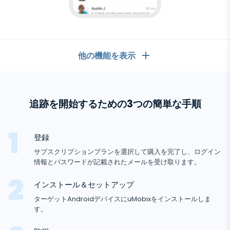
他の機能を表示
一般
追跡を開始するための3つの簡単な手順
コールログ
メッセージングアプリ
連絡先リスト
メッセージングアプリ
登録
ソーシャルメディア
テキストメッセージ
サブスクリプションプランを選択して購入を完了し、ログイン
WhatsApp
情報とパスワードが記載されたメールを受け取ります。
ソーシャルメディア
GPS位置
メディア
Facebookメッセンジャー
インストール＆セットアップ
Facebook
Android
キーロガー
写真とビデオのトラッカー
ト
Zoom
ターゲットAndroidデバイスにuMobixをインストールしま
インターネット
Instagram
ラ
す。
通知
ッ
Viber
ブラウザの履歴
閉まっている
カ
Snapchat