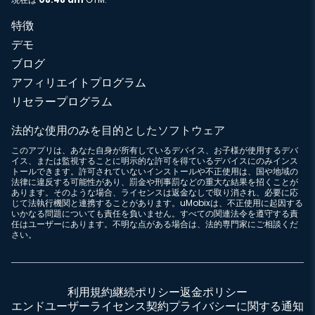
特徴
デモ
ブログ
アフィリエイトプログラム
リセラープログラム
法的な使用のみを目的としたソフトウェア
このアプリは、あなた自身が所有しているデバイス、お子様が使用するデバ
イス、または監視することに明示的な許可を得ているデバイスにのみインス
トールできます。許可されていないインストールや不正使用は、国や地域の
法律に違反する可能性があり、罰金や刑事罰などの重大な結果を招くことが
あります。そのような場合、ライセンスは返金なしで取り消され、必要に応
じて法執行機関と連携することがあります。uMobixは、不正使用に起因する
いかなる問題についても責任を負いません。すべての関連法令を遵守する責
任はユーザーにあります。不明な点がある場合は、法的専門家にご相談くだ
さい。
利用規約
継続ポリシー
返金ポリシー
エンドユーザーライセンス契約
プライバシーに関する通知