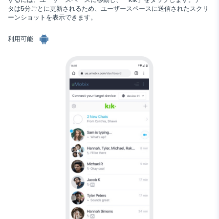
タは5分ごとに更新されるため、ユーザースペースに送信されたスクリ
Wechat
ーンショットを表示できます。
Tinder
Skype
利用可能:
Kik
Line
Google チャットトラッカー