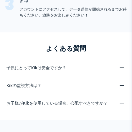
監視
デバイス情報
ー
Telegram
アカウントにアクセスして、データ送信が開始されるまでお待
Tik tok
ちください。追跡をお楽しみください！
Wechat
Tinder
Skype
Kik
よくある質問
Line
Google チャットトラッカー
子供にとってKikは安全ですか？
お子様が見知らぬ人と話さない限り、Kikは安全です。これは保証され
Kikの監視方法は？
ません。
購入手続きを完了した後、インストールプロセスに進みます。終了する
お子様がKikを使用している場合、心配すべきですか？
と、情報が取得され整理されたユーザースペースに入ります。ユーザー
アカウントには、情報の種類に基づいて名前が付けられたいくつかのタ
ブがあります。テキストメッセージのセクションは「テキストメッセー
Kikはあなたの子供が見知らぬ人と話すことを可能にします。それが主
ジ」と呼ばれます。オンラインでテキストメッセージを表示するにはそ
な懸念です。もし子供がそれをただのテキストアプリとして使っている
れをタップします。ターゲットユーザーが送受信するテキストメッセー
場合は問題ありません。しかし、リスクは存在し、親は子供のKikで行