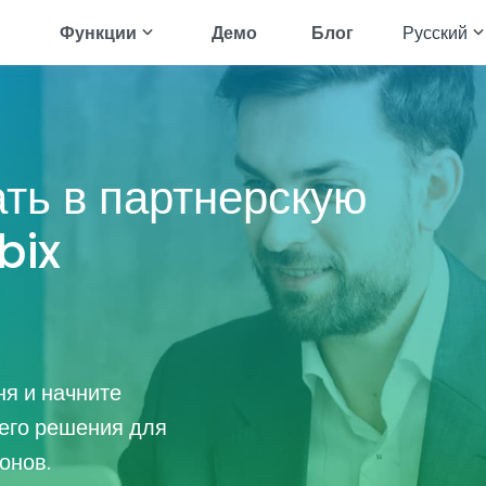
Функции
Демо
Блог
Русский
English
oid
леживать WhatsApp
Читайте Смс-ки
Français
леживать Instagram
Отслеживать геолокацию
ть в партнерскую
Deutsch
леживать Telegram
Отслеживать галерею
العربية
bix
леживать приложения для
Транслировать аудио
комств
Türkçe
леживать Messenger
Просмотреть историю браузера
Español
леживать Snapchat
Просмотреть историю звонков
Português
All Features
ня и начните
简体中文
его решения для
Русский
онов.