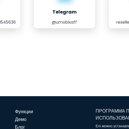
Telegram
13545636
@umobixaff
resel
ПРОГРАММА П
Функции
ИСПОЛЬЗОВА
Демо
Его можно устанавл
Блог