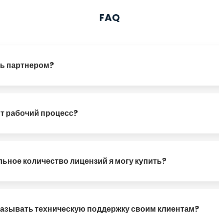
FAQ
ать партнером?
 с нами по адресу
resellers@umobix.com
или воспользуйтесь лю
казанным ниже.
т рабочий процесс?
 вы свяжетесь с нами и пришлете нам подробную информацию о се
 ресейлинге для подписания. После этого мы согласуем первонача
-фактуру. После оплаты счета мы вышлем вам ссылки на активаци
ьное количество лицензий я могу купить?
а — 5 лицензий. Но помните, чем больше вы заказываете, тем бо
казывать техническую поддержку своим клиентам?