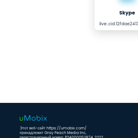
Skype
live:.cid.12fdae24
Этот веб-сайт https://umobix.com/
принадлежит Gray Peach Media Inc,
регистрационный номер: P24000052874, 2222