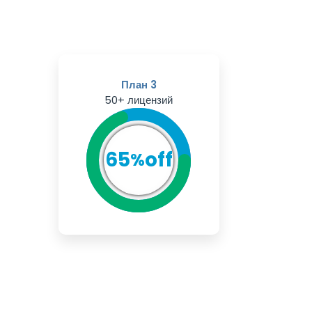
План 3
50+ лицензий
65
off
%