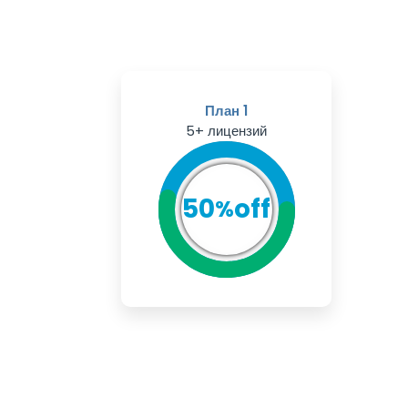
План 1
5+ лицензий
50
off
%