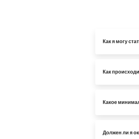
Как я могу ст
Просто свяжитесь
мессенджером, у
Как происходи
После того, как
вам соглашение о
вышлем вам счет
Какое минимал
Минимальная сумм
Должен ли я о