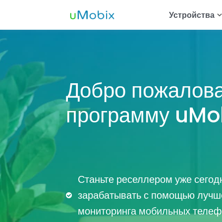
Устройства
Трекер Andr
Отс
Отс
Добро пожалова
Отс
программу uMo
Отс
зна
Отс
Отс
Станьте реселлером уже сегод
зарабатывать с помощью лучш
мониторинга мобильных телеф