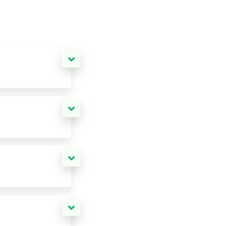
бым мгновенным
бе, мы вышлем
льный заказ и
ю.
льше ваша доля.