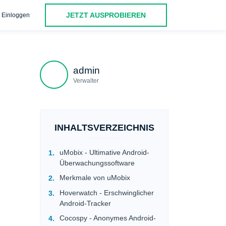
JETZT AUSPROBIEREN
Einloggen
 die beste Android-Kindersicherungs-App auswählt
Machen S
admin
Verwalter
INHALTSVERZEICHNIS
uMobix - Ultimative Android-
Überwachungssoftware
Merkmale von uMobix
Hoverwatch - Erschwinglicher
Android-Tracker
Cocospy - Anonymes Android-