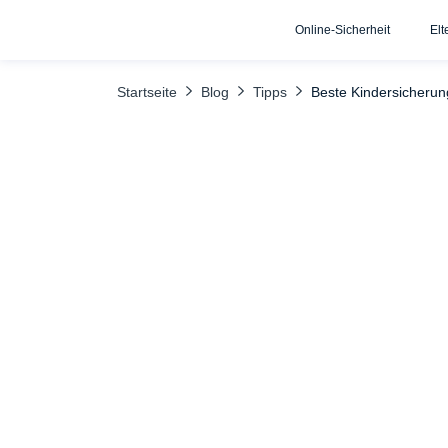
Online-Sicherheit
Elt
INHALTSÜBERSICHT
So richten Sie Google Family Link ein
Startseite
Blog
Tipps
Beste Kindersicherun