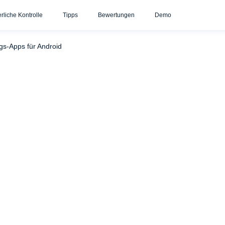
erliche Kontrolle
Tipps
Bewertungen
Demo
So schränken Sie Inhalte im Google Play Store ein
Wie man
gs-Apps für Android