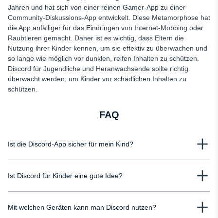
Jahren und hat sich von einer reinen Gamer-App zu einer
Community-Diskussions-App entwickelt. Diese Metamorphose hat
die App anfälliger für das Eindringen von Internet-Mobbing oder
Raubtieren gemacht. Daher ist es wichtig, dass Eltern die
Nutzung ihrer Kinder kennen, um sie effektiv zu überwachen und
so lange wie möglich vor dunklen, reifen Inhalten zu schützen.
Discord für Jugendliche und Heranwachsende sollte richtig
überwacht werden, um Kinder vor schädlichen Inhalten zu
schützen.
FAQ
Ist die Discord-App sicher für mein Kind?
Es gibt keine eindeutige Antwort auf die Frage "Ist die Discord-App sicher?"
Ist Discord für Kinder eine gute Idee?
Sie kann ja oder nein lauten und hängt davon ab, inwieweit Ihre Kinder mit
der App in Kontakt kommen. Wenn Ihr Kind nur mit bekannten Freunden
Es gibt keine eindeutige Antwort auf die Frage "Ist die Discord-App sicher?"
über die App Kontakt aufnimmt, könnte sie als relativ sicher gelten. Das
Mit welchen Geräten kann man Discord nutzen?
Sie kann ja oder nein lauten und hängt davon ab, inwieweit Ihre Kinder mit
Gegenteil ist jedoch der Fall, wenn Ihr Kind in einem öffentlichen
der App in Kontakt kommen. Wenn Ihr Kind nur mit bekannten Freunden