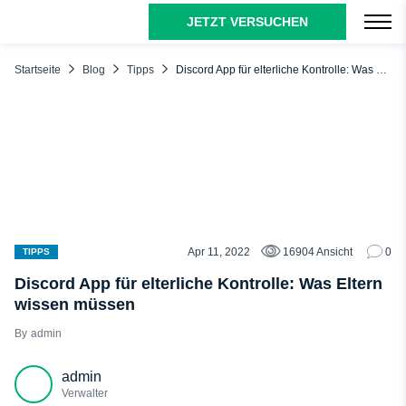
JETZT VERSUCHEN
INHALTSÜBERSICHT
Was ist Discord?
Startseite
Blog
Tipps
Discord App für elterliche Kontrolle: Was Eltern wissen müssen
Vorteile von Discord
Benutzerdefinierte Emojis
Jüngere Generation als Zielgruppe
Moderation
Trolle eindämmen
Discord Altersgrenze
Apr 11, 2022
16904 Ansicht
0
TIPPS
Funktionen, die Sie auf Discord aktivieren können
Discord App für elterliche Kontrolle: Was Eltern
wissen müssen
Blockierung expliziter Inhalte
admin
Unerwünschte Kommunikation blockieren
Aktivieren der Zwei-Faktor-Authentifizierung
admin
Dinge, auf die man bei Discord achten sollte
Verwalter