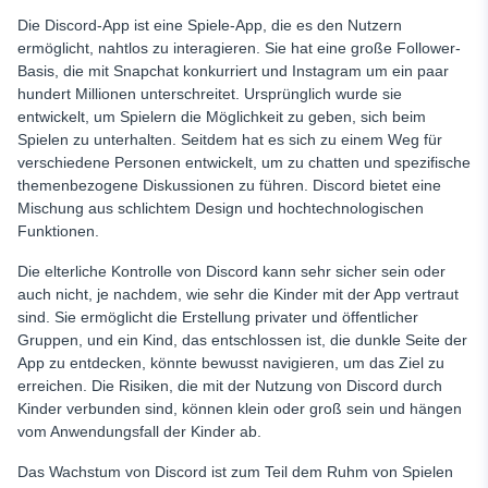
Spezielle Integration mit anderen Anwendungen
Die Discord-App ist eine Spiele-App, die es den Nutzern
ermöglicht, nahtlos zu interagieren. Sie hat eine große Follower-
Benachrichtigungen auf Discord kontrollieren
Basis, die mit Snapchat konkurriert und Instagram um ein paar
hundert Millionen unterschreitet. Ursprünglich wurde sie
Markdown auf Discord verwenden
entwickelt, um Spielern die Möglichkeit zu geben, sich beim
Die Internet-Sicherheitslösung: Kindersicherung für Discord
Spielen zu unterhalten. Seitdem hat es sich zu einem Weg für
verschiedene Personen entwickelt, um zu chatten und spezifische
Norton 360
themenbezogene Diskussionen zu führen. Discord bietet eine
mSpy
Mischung aus schlichtem Design und hochtechnologischen
Funktionen.
eyeZy
Die elterliche Kontrolle von Discord kann sehr sicher sein oder
Questudio
auch nicht, je nachdem, wie sehr die Kinder mit der App vertraut
Schlussfolgerung
sind. Sie ermöglicht die Erstellung privater und öffentlicher
Gruppen, und ein Kind, das entschlossen ist, die dunkle Seite der
FAQ
App zu entdecken, könnte bewusst navigieren, um das Ziel zu
erreichen. Die Risiken, die mit der Nutzung von Discord durch
Kinder verbunden sind, können klein oder groß sein und hängen
vom Anwendungsfall der Kinder ab.
Das Wachstum von Discord ist zum Teil dem Ruhm von Spielen