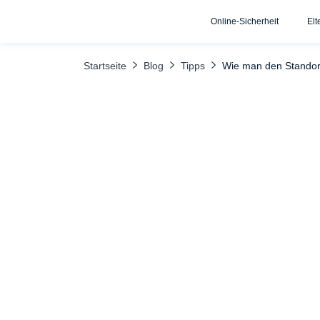
Online-Sicherheit
Elt
INHALTSÜBERSICHT
HeyLocate Free Phone Number Tracker verw
Startseite
Blog
Tipps
Wie man den Standort