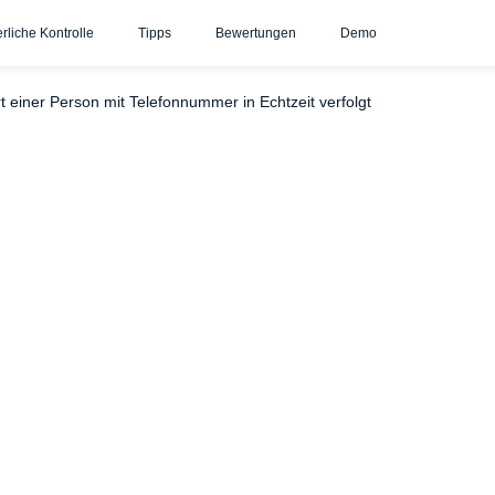
erliche Kontrolle
Tipps
Bewertungen
Demo
enden: Einfach und schnell
Telefonnummer eintippen und Sta
 einer Person mit Telefonnummer in Echtzeit verfolgt