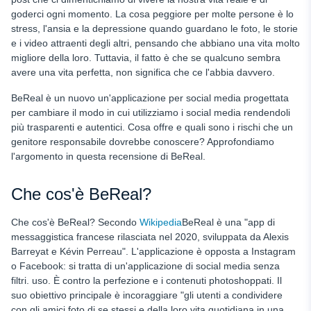
goderci ogni momento. La cosa peggiore per molte persone è lo
stress, l'ansia e la depressione quando guardano le foto, le storie
e i video attraenti degli altri, pensando che abbiano una vita molto
migliore della loro. Tuttavia, il fatto è che se qualcuno sembra
avere una vita perfetta, non significa che ce l'abbia davvero.
BeReal è un nuovo
un'applicazione per social media progettata
per cambiare il modo in cui utilizziamo i social media rendendoli
più trasparenti e autentici. Cosa offre e quali sono i rischi che un
genitore responsabile dovrebbe conoscere? Approfondiamo
l'argomento in questa recensione di BeReal.
Che cos'è BeReal?
Che cos'è BeReal? Secondo
Wikipedia
BeReal è una "app di
messaggistica francese rilasciata nel 2020, sviluppata da Alexis
Barreyat e Kévin Perreau". L'applicazione è opposta a Instagram
o Facebook: si tratta di un'applicazione di social media senza
filtri.
uso. È contro la perfezione e i contenuti photoshoppati. Il
suo obiettivo principale è incoraggiare "gli utenti a condividere
con gli amici foto di se stessi e della loro vita quotidiana in una