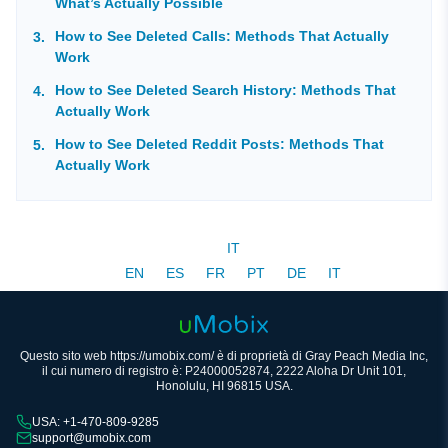
What’s Actually Possible
How to See Deleted Calls: Methods That Actually
Work
How to See Deleted Search History: Methods That
Actually Work
How to See Deleted Reddit Posts: Methods That
Actually Work
IT
EN
ES
FR
PT
DE
IT
Questo sito web https://umobix.com/ è di proprietà di Gray Peach Media Inc,
il cui numero di registro è: P24000052874, 2222 Aloha Dr Unit 101,
Honolulu, HI 96815 USA.
USA: +1-470-809-9285
support@umobix.com