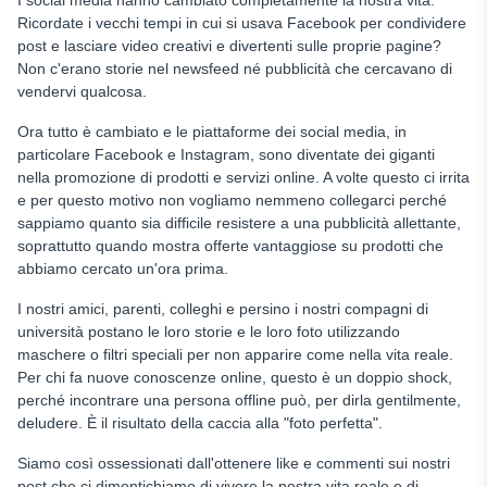
I social media hanno cambiato completamente la nostra vita.
Pro e contro dell'app BeReal
Ricordate i vecchi tempi in cui si usava Facebook per condividere
post e lasciare video creativi e divertenti sulle proprie pagine?
Come proteggere i vostri figli se usano BeReal?
Non c'erano storie nel newsfeed né pubblicità che cercavano di
vendervi qualcosa.
Come può aiutare uMobix?
Inoltre, uMobix può bloccare altre app pericolose, giochi e
Ora tutto è cambiato e le piattaforme dei social media, in
persino app di incontri, impedendo loro di condividere dati
particolare Facebook e Instagram, sono diventate dei giganti
sensibili. Può anche bloccare il porno, chiamatee persino il
nella promozione di prodotti e servizi online. A volte questo ci irrita
loro dispositivo, fornendo una protezione completa per il
e per questo motivo non vogliamo nemmeno collegarci perché
bambino in caso di emergenza.
sappiamo quanto sia difficile resistere a una pubblicità allettante,
Conclusione
soprattutto quando mostra offerte vantaggiose su prodotti che
abbiamo cercato un'ora prima.
FAQ
I nostri amici, parenti, colleghi e persino i nostri compagni di
università postano le loro storie e le loro foto utilizzando
maschere o filtri speciali per non apparire come nella vita reale.
Per chi fa nuove conoscenze online, questo è un doppio shock,
perché incontrare una persona offline può, per dirla gentilmente,
deludere. È il risultato della caccia alla "foto perfetta".
Siamo così ossessionati dall'ottenere like e commenti sui nostri
post che ci dimentichiamo di vivere la nostra vita reale e di