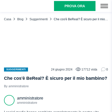
PROVA ORA
INDICE DEI CONTENUTI
Che cos'è BeReal?
Casa
Blog
Suggerimenti
Che cos'è BeReal? È sicuro per il mio bambino?
Come funziona l'app BeReal?
Privacy e sicurezza
I pericoli di BeReal
Pressione a condividere sul posto
Condivisione della posizione
Contenuto inappropriato
24 giugno 2024
17712 vista
0
SUGGERIMENTI
Comunicazione indesiderata
Che cos'è BeReal? È sicuro per il mio bambino?
Oversharing
amministratore
Cosa piace ai bambini di BeReal?
amministratore
Che cosa devono sapere i genitori di BeReal?
amministratore
Suggerimenti e linee guida