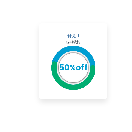
计划 1
5+授权
50
off
%