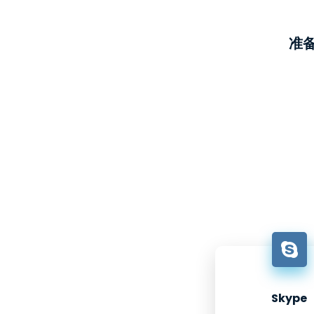
准
Skype