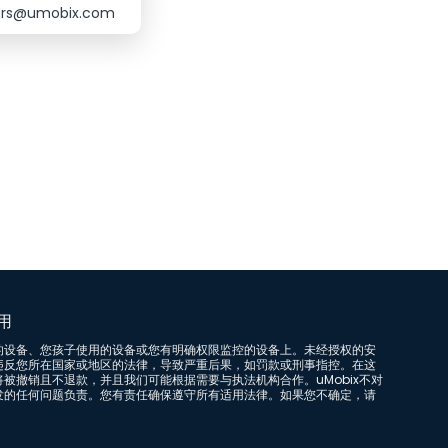
lers@umobix.com
用
的设备、您孩子使用的设备或您有明确权限监控的设备上。未经授权的安
违反您所在国家或地区的法律，导致严重后果，如罚款或刑事指控。在这
被撤销且不退款，并且我们可能根据需要与执法机构合作。uMobix不对
发的任何问题负责。您有责任确保遵守所有适用法律。如果您不确定，请