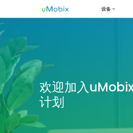
设备
安卓追踪器
追踪Wha
追踪Inst
追踪Tele
追踪约会
追踪Mess
欢迎加入uMobi
追踪Snap
计划