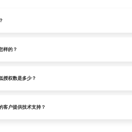
？
一即时通讯方式与我们联系：
resellers@umobix.com
怎样的？
我们发送有关自己的详细信息之后，我们将发送给您代理商协议以供签署
发送发票。付款完成后，我们将向您发送激活链接。
低授权数是多少？
权。但请记住，您订购的数量越多，您的份额就越多。
的客户提供技术支持？
个客户提供支持，并解决客户的所有问题。您的任务是销售。