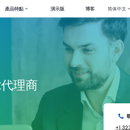
產品特點
演示版
博客
简体中文
English
tsApp
查看短信
Français
agram
追踪地理位置
Deutsch
gram
追踪图库
العربية
应用
音频流
Türkçe
enger
查看浏览器历史
x代理商
Español
chat
查看通话记录
Português
All Features
简体中文
Русский
+1 323