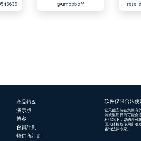
13545636
@umobixaff
resel
软件仅限合法使
產品特點
演示版
它只能安装在您拥有
装或滥用行为可能会
博客
种情况下，您的许可将
因未经授权使用所引
會員計劃
咨询法律专家。
轉銷商計劃