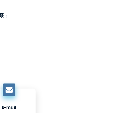
系：
E-mail