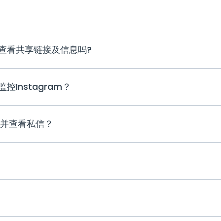
用可以查看共享链接及信息吗?
可以的。使用uMobix Instagram间
监控Instagram？
Instagram上做什么，包括分享的链接及
对于安卓用户，要求在孩子的设备上手动安装uMo
号并查看私信？
跟踪所有Instagram活动。整个过程非
我们的支持团队会帮助您。
设备连接后，uMobix会定期更新截图，
Instagram的即时消息。要查看Insta
选择“Instagram”。截图更新会显示发
动。
uMobix Instagram间谍应用是您追踪I
的孩子拥有一台安卓手机，您将每5分钟收
被捕获并发送到您的用户空间。