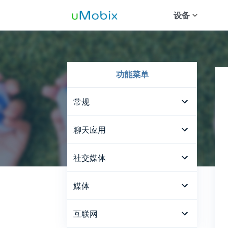
设备
安卓追踪器
追踪Wha
追踪Inst
功能菜单
追踪Tele
常规
追踪约会
通话记录
聊天应用
追踪Mess
联系人列表
追踪Snap
聊天应用
社交媒体
短信
WhatsApp
社交媒体
媒体
GPS定位
Facebook Messenger
Facebook
鍵盤記錄器
照片和视频跟踪器
互联网
Zoom
Instagram