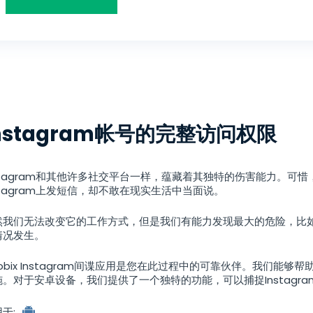
한국의
日本
Polski
nstagram帐号的完整访问权限
安
nstagram和其他许多社交平台一样，蕴藏着其独特的伤害能力。可
stagram上发短信，却不敢在现实生活中当面说。
卓
跟
然我们无法改变它的工作方式，但是我们有能力发现最大的危险，比
踪
情况发生。
器
obix Instagram间谍应用是您在此过程中的可靠伙伴。我们能够帮
施。对于安卓设备，我们提供了一个独特的功能，可以捕捉Instagr
于: