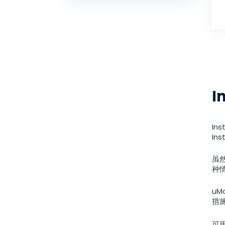
通知
Viber
瀏覽器歷史
Snapchat
設備信息
Telegram
Tik tok
Wechat
Tinder
Skype
Kik
I
Line
I
谷歌聊天追踪器
In
虽
种
uM
措
可用