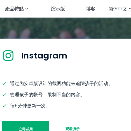
產品特點
演示版
博客
简体中文
English
tsApp
查看短信
Français
agram
追踪地理位置
Deutsch
gram
追踪图库
Instagram
العربية
应用
音频流
Türkçe
enger
查看浏览器历史
通过为安卓版设计的截图功能来追踪孩子的活动。
Español
chat
查看通话记录
管理孩子的帐号，限制不当的内容。
Português
All Features
每5分钟更新一次。
简体中文
Русский
观看演示
立即试用