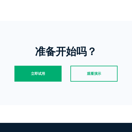
了解孩子在Instagram上参与了哪些活
长知道如何打败这种网瘾，如何帮孩子建立
子的安全和幸福，我们建议你密切监控他们Ins
准备开始吗？
立即试用
观看演示