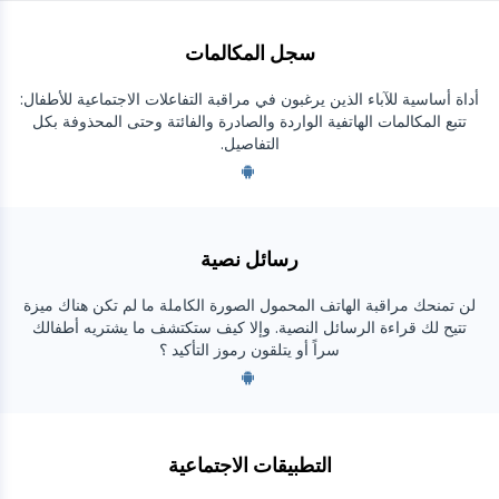
بشكل عام
سجل المكالمات
سجلات المكالمات
تطبيقات المراسلة
أداة أساسية للآباء الذين يرغبون في مراقبة التفاعلات الاجتماعية للأطفال:
تتبع المكالمات الهاتفية الواردة والصادرة والفائتة وحتى المحذوفة بكل
قائمة جهات الاتصال
تطبيقات المراسلة
التفاصيل.
وسائل التواصل الاجتماعي
رسائل نصية
WhatsApp
وسائل التواصل الاجتماعي
موقع GPS
الوسائط
Facebook messenger
Facebook
رسائل نصية
كلوغر
تتبع الصور والفيديو
Zoom
الإنترنت
Instagram
لن تمنحك مراقبة الهاتف المحمول الصورة الكاملة ما لم تكن هناك ميزة
إشعارات
Viber
تتيح لك قراءة الرسائل النصية. وإلا كيف ستكتشف ما يشتريه أطفالك
متصفح التاريخ
قريب
Snapchat
سراً أو يتلقون رموز التأكيد ؟
معلومات الجهاز
Telegram
Tik tok
Wechat
تيندر
Skype
التطبيقات الاجتماعية