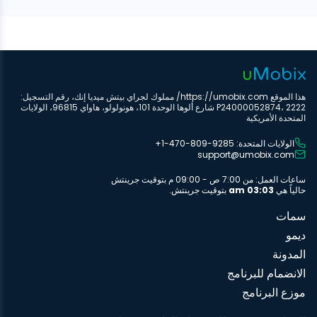
هذا الموقع https://umobix.com/ مملوك لجراي بيتش ميديا إنك، رقم التسجيل:
P24000052874، 2222 شارع ألوها الوحدة 101، هونولولو، هاواي 96815، الولايات
المتحدة الأمريكية
الولايات المتحدة: ‎+1-470-809-9285
support@umobix.com
ساعات العمل: من 7:00 ص - 09:00 م بتوقيت جرينتش
حالياً هي
03:03 am
بتوقيت جرينتش.
سمات
ديمو
المدونة
الانضمام للبرنامج
موزع البرنامج