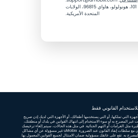
جراي بيتش ميديا إنك، رقم السجل: P24000052874، 2222 شارع ألوها الوحدة 101، هونولولو، هاواي 96815، الولايات
المتحدة الأمريكية.
استخدام القانوني فقط
جهزة التي تملكها، أو التي يستخدمها أطفالك، أو الأجهزة التي لديك إذن صريح
بيت غير المصرح به أو سوء الاستخدام إلى انتهاك القوانين في بلدك أو منطقتك،
ة مثل الغرامات أو التهم الجنائية. في مثل هذه الحالات، سيتم إلغاء ترخيصك
بدون استرداد، وقد نتعاون مع سلطات إنفاذ القانون عند الضرورة. uMobix غير مسؤولة عن أي مشاكل
لمصرح به. تقع على عاتقك مسؤولية ضمان الامتثال لجميع القوانين المعمول بها.