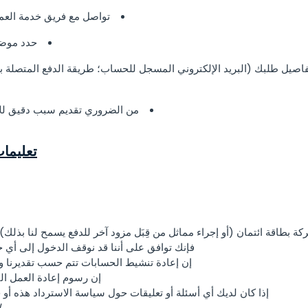
تواصل مع فريق خدمة العملا
حدد موضوع
تفاصيل طلبك (البريد الإلكتروني المسجل للحساب؛ طريقة الدفع المتصلة ب
من الضروري تقديم سبب دقيق لل
تعليمات
طاقة ائتمان (أو إجراء مماثل من قِبَل مزود آخر للدفع يسمح لنا بذلك)
فإنك توافق على أننا قد نوقف الدخول إلى أي ح
إن إعادة تنشيط الحسابات تتم حسب تقديرنا وف
إن رسوم إعادة العمل التي حددناها حا
إذا كان لديك أي أسئلة أو تعليقات حول سياسة الاسترداد هذه أو خدمة Umobix ، يرجى الاتصال 
مرا