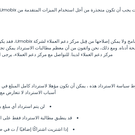
한국의
ن تكون متجذرة من أجل استخدام الميزات المتقدمة من Umobix وأن تكون متوافقة مع سياسة التوافق.
إذا كان لديك مشاكل تقنية
حة أدناه. ومع ذلك، نحن واثقون من أن معظم مطالبات الاسترداد يمكن تج
مركز دعم العملاء لدينا. للتواصل مع مركز دعم العملاء، يرجى ا
أسباب الاسترداد لا تتعارض مع 
لن يتم استرداد أي مبلغ بعد انقضاء 14 يومًا
قد ينطبق مطالبة الاسترداد فقط على اشتراك Umobix الأساسي
إذا اشتريت اشتراكًا إضافيًا / ت في ط