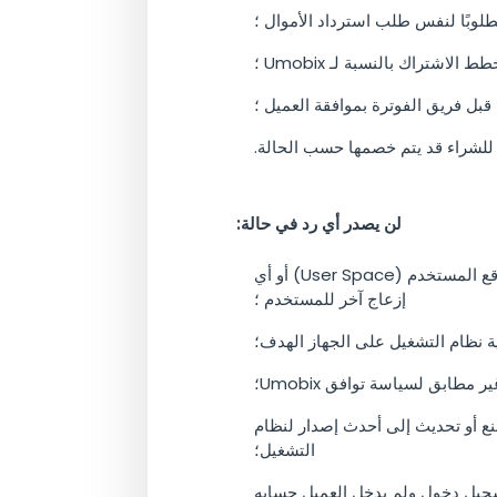
اشتراك بالنسبة لـ Umobix ؛
قبل فريق الفوترة بموافقة العميل ؛
لن يصدر أي رد في حالة:
وقد فقد المستخدم مفتاح التشفير الخاص ، مما أدى إلى فقدان البيانات ، أو فقدان مؤقت للوصول إلى موقع المستخدم (User Space) أو أي
إزعاج آخر للمستخدم ؛
طابق لسياسة توافق Umobix؛
عادة ضبط المصنع أو تحديث إلى أحدث إصدار لنظام
التشغيل؛
ا إذا مضى 1.5 شهر (45 يومًا) من تاريخ آخر تسجيل دخول ولم يدخل العميل حسابه