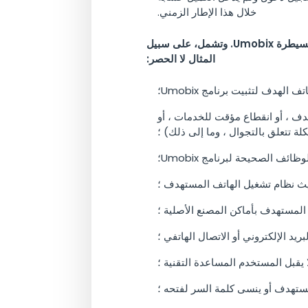
خلال هذا الإطار الزمني.
بالإضافة إلى ما ذكر أعلاه، لا يمكن إصدار استرداد للمستخدم في حالة كانت أسباب استرداد تكمن تمامًا خارج السيطرة Umobix. وتشمل، على سبيل
المثال لا الحصر:
دف لتثبيت برنامج Umobix؛
دف ، أو انقطاع مؤقت للخدمات ، أو
ة تتعلق بالتجوال ، وما إلى ذلك) ؛
ف الصحيحة لبرنامج Umobix؛
ث نظام تشغيل الهاتف المستهدف ؛
المستهدف بأماكن المصنع الأصلية ؛
يد الإلكتروني أو الاتصال الهاتفي ؛
 يقبل المستخدم المساعدة التقنية ؛
ستهدف أو ينسى كلمة السر لفتحه ؛