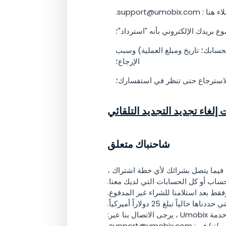
ء هنا :
support@umobix.com
.
 بريدك الإلكتروني بأنه "استرداد"؛
حسابك؛ تاريخ ومبلغ العملية) وسبب
الإرجاع؛
استرجاع حتى تنظر في استفسارك؛
 إلغاء تجديد التجديد التلقائي
شاحنباك متعلق
 فيما يتصل بشرائك لأي خطة اشتراك ،
ساب أو كل الحسابات التي لديك معنا.
قط بعد استلامنا للشراء غير المدفوع.
لياً تبلغ 25 دولاراً أميركياً.
بنا عبر:
سلتنا في
:
support@umobix.com
.