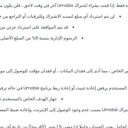
U آخر في وقت لاحق ، فلن يكون مطلوبًا لنفس طلب استرداد الأموال ؛
لن يتم استرداد أي مبلغ لتمديد الاشتراك وللترقيات أو التراجع من خطط ال
قد يتم الموافقة على استرداد جزئي من 
الرسوم الإدارية بنسبة 9% من المبلغ الأصلي للشراء قد يتم خصمها حسب الحالة.
المستخدم يرفض إعادة تثبيت أو إعادة ربط برنامج Umobix في حالة ترقية نظام التشغيل على الجهاز الهدف؛
جهاز الهدف الخاص بالمستخدم غير م
فقد جهاز الهدف الاتصال بأشتراك Umobix بسبب عدم وجود الوصول إلى الإنترنت، وإ
تم تعريف حساب المستخدم كخامل. يعتبر الحساب خامل