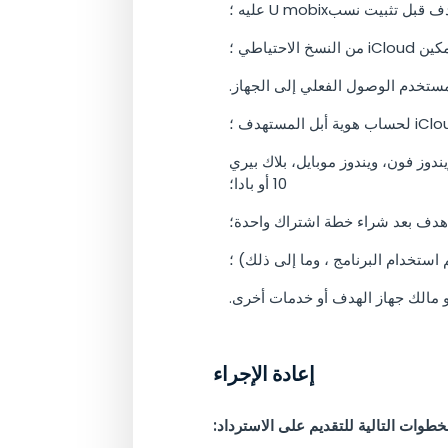
يت نسبU mobix عليه ؛
ياطي ؛
دوز فون، ويندوز موبايل، بلاك بيري
10 أو بادا؛
ستخدام البرنامج ، وما إلى ذلك) ؛
إعادة الإجراء
خطوات التالية للتقديم على الاسترداد: