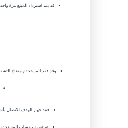
قد يتم استرداد المبلغ مرة واحدة فقط. إذا قمت بشراء اشتراك mobix