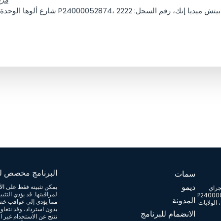
البرنامج مخصص لل
سمات
ديمو
يمكن تثبيته فقط على الأ
/ مملوك لجراي
لمراقبتها. قد يؤدي التث
P24000052874، 222
المدونة
مما يؤدي إلى عواقب خطير
شارع ألوها الوحدة 101، هونولولو، هاواي 96815، الولايات
الانضمام للبرنامج
تنتج عن الاستخدام غير ا