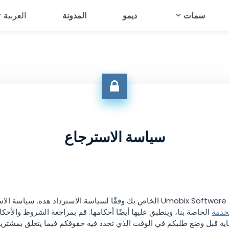
سمات
ديمو
المدونة
العربية
English
قرأ الرسائل النصية
Français
تبع تحديد الموقع الجغرافي
Deutsch
تبع المعرض
العربية
ث الصوت
Türkçe
رض سجل المتصفح
سياسة الاسترجاع
Español
رض سجل المكالمات
Português
Al
简体中文
من
Русский
خدمة
الخاصة بنا، وينطبق عليها أيضًا أحكامها. قم بمراجعة الشروط والأحكام
اية قبل وضع طلبكم في الوقت الذي تحدد فيه حقوقكم فيما يتعلق بمشتريات