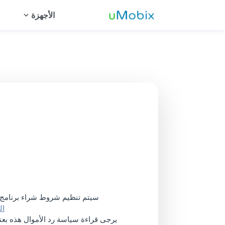
الأجهزة
تتبع واتساب
متعقب أندرويد
ا
تتبع إنستغرام
ت
تتبع تيليجرام
ت
تتبع تطبيقات المواعدة
ب
تتبع ماسنجر
ع
تتبع سناب شات
ع
l Features
سيتم تنظيم شروط شراء برنامج Umobix Software الخاص بك وفقًا لسياسة الاسترداد هذه. سياسة الاسترداد هذه هي جزء لا يتجزأ 
ال
يرجى قراءة سياسة رد الأموال هذه بعن