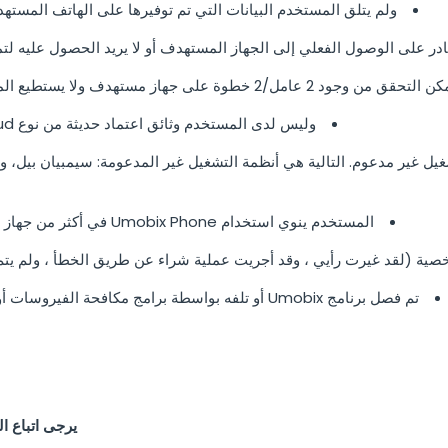
ولم يتلق المستخدم البيانات التي تم توفيرها على الهاتف المستهدف قبل تثب
ى الوصول الفعلي إلى الجهاز المستهدف أو لا يريد الحصول عليه لتمكين iCloud من النسخ الاحت
ق من وجود 2 عامل/2 خطوة على جهاز مستهدف ولا يستطيع المستخدم الوصول الفعلي إلى الجهاز.
وليس لدى المستخدم وثائق اعتماد حديثة من نوع iCloud لحساب هوية أبل المستهدف ؛
ل غير مدعوم. التالية هي أنظمة التشغيل غير المدعومة: سيمبيان بيل، وين
المستخدم ينوي استخدام Umobix Phone في أكثر من جهاز هدف بعد شراء خطة اشتراك واحدة؛
ة (لقد غيرت رأيي ، وقد أجريت عملية شراء عن طريق الخطأ ، ولم يتم ا
تم فصل برنامج Umobix أو تلفه بواسطة برامج مكافحة الفيروسات أو مالك جهاز الهدف أو خدمات أخرى.
يرجى اتباع ال