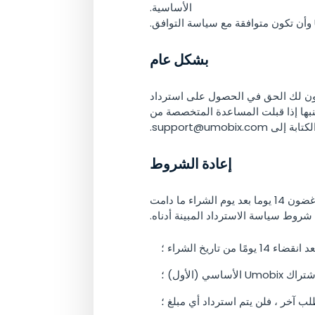
الأساسية.
بشكل عام
 مع البرنامج ولا يمكن إصلاحها من قِبل مركز دعم العملاء لشركة Umobix، فقد يكون لك الحق في الحصول على استرداد
نبها إذا قبلت المساعدة المتخصصة من
لكتابة إلى
support@umobix.com
.
إعادة الشروط
ورهنا بأحكام القانون المنطبق وشروط سياسة الاسترداد هذه ، يمكن أن تكون مؤهلا لاسترداد كامل المبلغ في غضون 14 يوما بعد يوم الشراء ما دامت
شروط سياسة الاسترداد المبينة أدناه.
 من تاريخ الشراء ؛
 (الأول) ؛
لب آخر ، فلن يتم استرداد أي مبلغ ؛