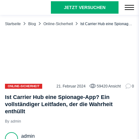
JETZT VERSUCHEN
INHALTSÜBERSICHT
Carrier Hub App und ihre Leistung
Startseite
Blog
Online-Sicherheit
Ist Carrier Hub eine Spionage-App? Ein vollständiger Leitfaden, der die Wahrheit enthüllt
Die Carrier Hub App: Erläuterung der wichtigsten Funktionen
Erforderliche Genehmigungen für Carrier Hub
Unterstützen alle Geräte die Carrier Hub App?
Wie kann ich die Carrier Hub App deaktivieren?
Letztes Wort: Ist Carrier Hub eine Spionage-App?
FAQ
21. Februar 2024
59420 Ansicht
0
ONLINE-SICHERHEIT
Ist Carrier Hub eine Spionage-App? Ein
vollständiger Leitfaden, der die Wahrheit
enthüllt
admin
admin