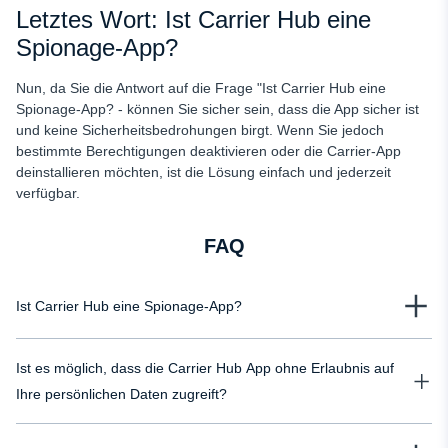
Letztes Wort: Ist Carrier Hub eine
Spionage-App?
Nun, da Sie die Antwort auf die Frage "Ist Carrier Hub eine
Spionage-App? - können Sie sicher sein, dass die App sicher ist
und keine Sicherheitsbedrohungen birgt. Wenn Sie jedoch
bestimmte Berechtigungen deaktivieren oder die Carrier-App
deinstallieren möchten, ist die Lösung einfach und jederzeit
verfügbar.
FAQ
Ist Carrier Hub eine Spionage-App?
Nein, Carrier Hub ist keine Spyware. Es handelt sich um eine App zur
Ist es möglich, dass die Carrier Hub App ohne Erlaubnis auf
Optimierung der Netzwerkleistung, zur Verwaltung von
Betreibereinstellungen und zur Bereitstellung von Updates.
Ihre persönlichen Daten zugreift?
Nein, die Carrier Hub App kann nicht ohne Erlaubnis auf Ihre privaten Daten