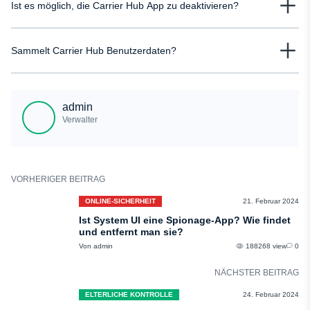
Ist es möglich, die Carrier Hub App zu deaktivieren?
zugreifen. Sie erfordert, dass Sie für jeden Zugriff eine Erlaubnis erteilen.
Ja, Benutzer können Carrier Hub jederzeit problemlos deaktivieren. Der
Sammelt Carrier Hub Benutzerdaten?
Vorgang ist zwar schnell und erfordert nur das Antippen einiger weniger
Schaltflächen, aber bedenken Sie, dass sich die Deaktivierung auf die
Carrier Hub erfasst spezifische Informationen wie Ihren Namen, Ihre
trägerbezogenen Funktionen auswirkt.
Telefonnummer und Ihre E-Mail-Adresse zur Identitätsprüfung und zur
admin
Erstellung eines personalisierten Profils.
Verwalter
VORHERIGER BEITRAG
ONLINE-SICHERHEIT
21. Februar 2024
Ist System UI eine Spionage-App? Wie findet
und entfernt man sie?
Von admin
188268 view
0
NÄCHSTER BEITRAG
ELTERLICHE KONTROLLE
24. Februar 2024