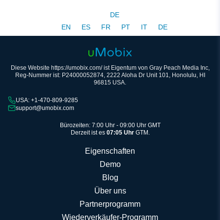
DE
EN
ES
FR
PT
IT
DE
Diese Website https://umobix.com/ ist Eigentum von Gray Peach Media Inc,
Reg-Nummer ist: P24000052874, 2222 Aloha Dr Unit 101, Honolulu, HI
96815 USA.
USA: +1-470-809-9285
support@umobix.com
Bürozeiten: 7:00 Uhr - 09:00 Uhr GMT
Derzeit ist es
07:05 Uhr
GTM.
Eigenschaften
Demo
Blog
Über uns
Partnerprogramm
Wiederverkäufer-Programm