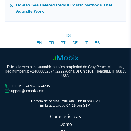
How to See Deleted Reddit Posts: Methods That
Actually Work
ES
EN
FR
PT
DE
IT
ES
Este sitio web https://umobix.com/ es propiedad de Gray Peach Media Inc,
Reg number is: P24000052874, 2222 Aloha Dr Unit 101, Honolulu, HI 96815
USA.
EE.UU: +1-470-809-9285
support@umobix.com
Horario de oficina: 7:00 am - 09:00 pm GMT
En la actualidad
04:29 pm
GTM.
Características
Demo