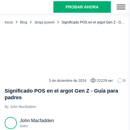
PROBAR AHORA
ÍNDICE
¿Qué significa POS en un texto? Orígenes del PLV
Inicio
Blog
Jerga juvenil
Significado POS en el argot Gen Z - Guía para padres
Significado del argot POS: Término negativo
Significado POS: Relacionado con los padres
Sepa si su hijo utiliza argot POS en sus mensajes
Conclusión
5 de diciembre de 2024
22229 ver
0
JERGA JUVENIL
Significado POS en el argot Gen Z - Guía para
padres
John Macfadden
John Macfadden
autor