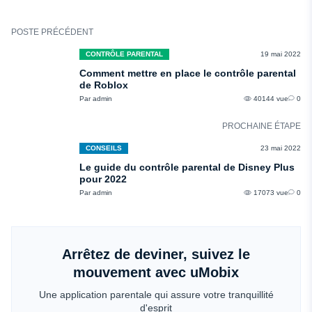
pour que vous puissiez la regarder.
POSTE PRÉCÉDENT
Des recommandations vidéo supplémentaires et une liste de vignettes vidéo
CONTRÔLE PARENTAL
19 mai 2022
s'affichent.
Comment mettre en place le contrôle parental
de Roblox
Ainsi, pour désactiver définitivement YouTube, vous devez l'ajouter à la liste
Par admin
40144 vue
0
des sites web bloqués dans les paramètres parentaux du Chromebook.
PROCHAINE ÉTAPE
CONSEILS
23 mai 2022
Le guide du contrôle parental de Disney Plus
pour 2022
Par admin
17073 vue
0
Arrêtez de deviner, suivez le
mouvement avec uMobix
Une application parentale qui assure votre tranquillité
d'esprit