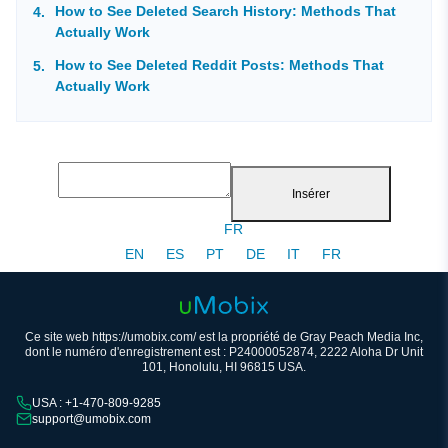
How to See Deleted Search History: Methods That
Actually Work
How to See Deleted Reddit Posts: Methods That
Actually Work
Insérer
FR
EN
ES
PT
DE
IT
FR
Ce site web https://umobix.com/ est la propriété de Gray Peach Media Inc,
dont le numéro d'enregistrement est : P24000052874, 2222 Aloha Dr Unit
101, Honolulu, HI 96815 USA.
USA : +1-470-809-9285
support@umobix.com