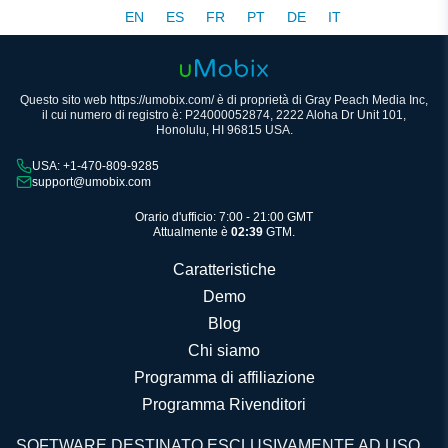
EN
ES
FR
PT
DE
IT
Questo sito web https://umobix.com/ è di proprietà di Gray Peach Media Inc,
il cui numero di registro è: P24000052874, 2222 Aloha Dr Unit 101,
Honolulu, HI 96815 USA.
USA: +1-470-809-9285
support@umobix.com
Orario d'ufficio: 7:00 - 21:00 GMT
Attualmente è
02:39
GTM.
Caratteristiche
Demo
Blog
Chi siamo
Programma di affiliazione
Programma Rivenditori
SOFTWARE DESTINATO ESCLUSIVAMENTE AD USO