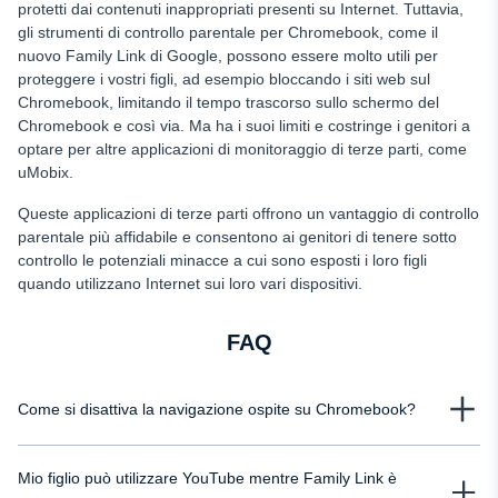
protetti dai contenuti inappropriati presenti su Internet. Tuttavia,
gli strumenti di controllo parentale per Chromebook, come il
nuovo Family Link di Google, possono essere molto utili per
proteggere i vostri figli, ad esempio bloccando i siti web sul
Chromebook, limitando il tempo trascorso sullo schermo del
Chromebook e così via. Ma ha i suoi limiti e costringe i genitori a
optare per altre applicazioni di monitoraggio di terze parti, come
uMobix.
Queste applicazioni di terze parti offrono un vantaggio di controllo
parentale più affidabile e consentono ai genitori di tenere sotto
controllo le potenziali minacce a cui sono esposti i loro figli
quando utilizzano Internet sui loro vari dispositivi.
FAQ
Come si disattiva la navigazione ospite su Chromebook?
Se di recente avete attivato la modalità ospite sul Chromebook di vostro
Mio figlio può utilizzare YouTube mentre Family Link è
figlio e volete disattivarla, procedete come segue: