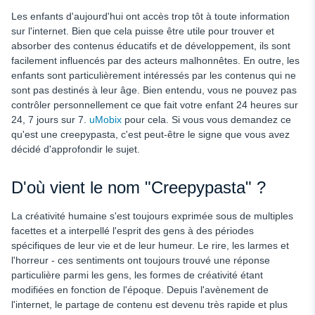
Suicidemouse.avi (épisode perdu)
Les enfants d'aujourd'hui ont accès trop tôt à toute information
sur l'internet. Bien que cela puisse être utile pour trouver et
Candle Cove
absorber des contenus éducatifs et de développement, ils sont
facilement influencés par des acteurs malhonnêtes. En outre, les
Jeff, le tueur
enfants sont particulièrement intéressés par les contenus qui ne
Pourquoi les enfants l'apprécient-ils ?
sont pas destinés à leur âge. Bien entendu, vous ne pouvez pas
contrôler personnellement ce que fait votre enfant 24 heures sur
Conseils aux parents sur Creepypasta
24, 7 jours sur 7.
uMobix
pour cela. Si vous vous demandez ce
Faut-il interdire à ses enfants les Creepypasta ?
qu'est une creepypasta, c'est peut-être le signe que vous avez
décidé d'approfondir le sujet.
Que peut faire uMobix ?
Conclusion
D'où vient le nom "Creepypasta" ?
La créativité humaine s'est toujours exprimée sous de multiples
facettes et a interpellé l'esprit des gens à des périodes
spécifiques de leur vie et de leur humeur. Le rire, les larmes et
l'horreur - ces sentiments ont toujours trouvé une réponse
particulière parmi les gens, les formes de créativité étant
modifiées en fonction de l'époque. Depuis l'avènement de
l'internet, le partage de contenu est devenu très rapide et plus