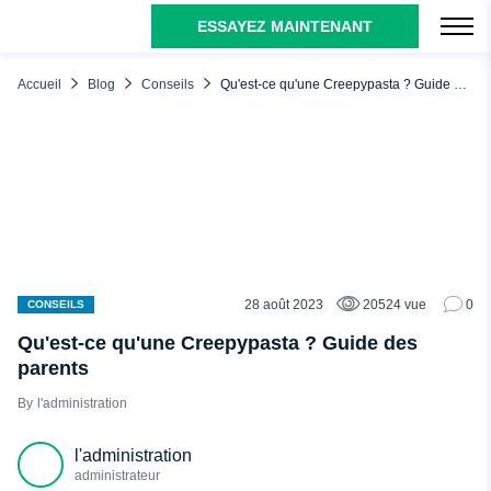
ESSAYEZ MAINTENANT
TABLE DES MATIÈRES
D'où vient le nom "Creepypasta" ?
Accueil
Blog
Conseils
Qu'est-ce qu'une Creepypasta ? Guide des parents
Qu'est-ce qu'une Creepypasta ?
Genres de Creepypasta
Episodes perdus
Jeux et vidéos maudits
Les fous et les tueurs
Créatures surnaturelles
28 août 2023
20524 vue
0
CONSEILS
Rites et pratiques spirituelles
Qu'est-ce qu'une Creepypasta ? Guide des
parents
Les dangers des Creepypasta pour les adolescents
l'administration
Top 5 des Creepypasta les plus terrifiants
La légende de Slenderman
l'administration
Ted le spéléologue
administrateur