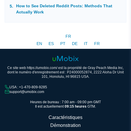
How to See Deleted Reddit Posts: Methods That
Actually Work
FR
EN
ES
PT
DE
IT
FR
Ce site web https://umobix.com/ est la propriété de Gray Peach Media Inc,
dont le numéro d'enregistrement est : P24000052874, 2222 Aloha Dr Unit
101, Honolulu, HI 96815 USA.
USA : +1-470-809-9285
support@umobix.com
Heures de bureau : 7:00 am - 09:00 pm GMT
Il est actuellement
09:15 heures
GTM.
Caractéristiques
Démonstration