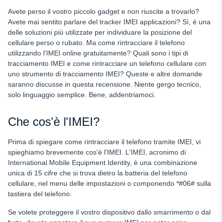
Google Foto - Verifica la presenza di nuove foto per rilevare
la posizione del telefono
Avete perso il vostro piccolo gadget e non riuscite a trovarlo?
Avete mai sentito parlare del tracker IMEI
applicazioni? Sì, è una
Google Trova il mio dispositivo - Una buona scelta per la
delle soluzioni più utilizzate per individuare la posizione del
localizzazione dei telefoni cellulari Android
cellulare perso o rubato. Ma come
rintracciare il telefono
Contattare il proprio operatore wireless
utilizzando l'IMEI online gratuitamente? Quali sono i tipi di
tracciamento IMEI e come rintracciare un telefono cellulare con
Dropbox per proteggere i documenti e i file multimediali del
uno strumento di tracciamento IMEI? Queste e altre domande
telefono cellulare
saranno discusse in questa recensione. Niente gergo tecnico,
Bonus: rintracciare la posizione del telefono in tempo reale
solo linguaggio semplice. Bene, addentriamoci.
in base al numero di telefono
FAQ
Che cos'è l'IMEI?
Prima di spiegare come rintracciare il telefono tramite IMEI, vi
spieghiamo brevemente cos'è l'IMEI. L'IMEI, acronimo di
International Mobile Equipment Identity, è una combinazione
unica di 15 cifre che si trova dietro la batteria del telefono
cellulare, nel menu delle impostazioni o componendo *#06# sulla
tastiera del telefono.
Se volete proteggere il vostro dispositivo dallo smarrimento o dal