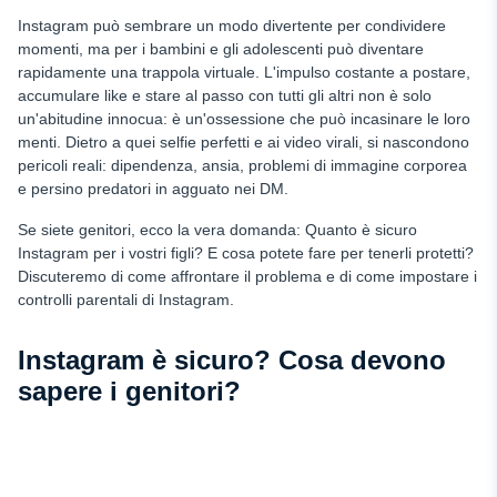
Conversazione aperta con il bambino
Instagram può sembrare un modo divertente per condividere
Come si fa a mettere i controlli parentali su Instagram?
momenti, ma per i bambini e gli adolescenti può diventare
rapidamente una trappola virtuale. L'impulso costante a postare,
Impostare l'app uMobix Instagram Spy
accumulare like e stare al passo con tutti gli altri non è solo
Assicuratevi che l'account di vostro figlio sia privato
un'abitudine innocua: è un'ossessione che può incasinare le loro
menti. Dietro a quei selfie perfetti e ai video virali, si nascondono
Segnalazione di contenuti inappropriati
pericoli reali: dipendenza, ansia, problemi di immagine corporea
Disattivare i commenti
e persino predatori in agguato nei DM.
Rimuovere i follower indesiderati
Se siete genitori, ecco la vera domanda: Quanto è sicuro
Instagram per i vostri figli? E cosa potete fare per tenerli protetti?
Abilitare il controllo dei contenuti sensibili
Discuteremo di come affrontare il problema e di come impostare i
Impostare filtri personalizzati per le parole
controlli parentali di Instagram.
Controlli parentali su Instagram: "Modalità "Restrizione
Instagram è sicuro? Cosa devono
Controlli parentali di Instagram: Come posso monitorare mio
sapere i genitori?
figlio?