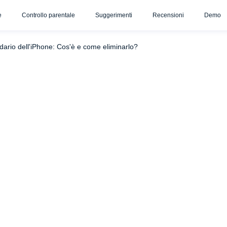
e
Controllo parentale
Suggerimenti
Recensioni
Demo
enzione a dove cliccate!
Rivedere e modificare le impostazioni
ndario dell'iPhone: Cos'è e come eliminarlo?