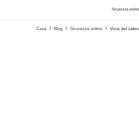
Sicurezza onlin
INDICE DEI CONTENUTI
Bloccare i pop-up in Safari
Fate att
Casa
Blog
Sicurezza online
Virus del cale