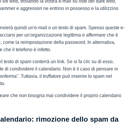
siti web, trovando la vostra e-mail su liste del dark web,
pammer e aggressori ne entrino in possesso e la utilizzino
nvierà quindi un'e-mail o un testo di spam. Spesso queste e-
acciarsi per un'organizzazione legittima e affermare che è
 come la reimpostazione della password. In alternativa,
che il telefono è infetto.
il testo di spam conterrà un link. Se si fa clic su di esso,
 di condividere il calendario. Non è il caso di pensare in
onferma". Tuttavia, il truffatore può inserire lo spam nel
to.
ineare che non bisogna mai condividere il proprio calendario
Calendario: rimozione dello spam da