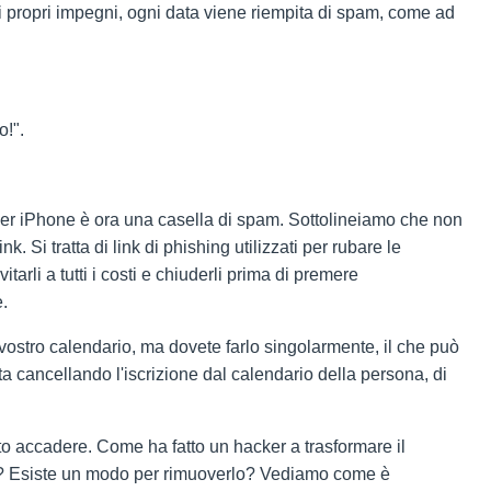
i propri impegni, ogni data viene riempita di spam, come ad
o!".
per iPhone è ora una casella di spam. Sottolineiamo che non
k. Si tratta di link di phishing utilizzati per rubare le
arli a tutti i costi e chiuderli prima di premere
.
l vostro calendario, ma dovete farlo singolarmente, il che può
ta cancellando l'iscrizione dal calendario della persona, di
o accadere. Come ha fatto un hacker a trasformare il
re? Esiste un modo per rimuoverlo? Vediamo come è