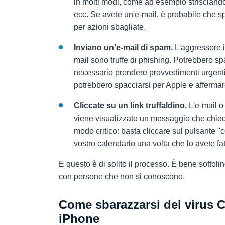
in molti modi, come ad esempio strisciando 
ecc. Se avete un'e-mail, è probabile che s
per azioni sbagliate.
Inviano un'e-mail di spam.
L'aggressore i
mail sono truffe di phishing. Potrebbero sp
necessario prendere provvedimenti urgenti,
potrebbero spacciarsi per Apple e affermare 
Cliccate su un link truffaldino.
L'e-mail o 
viene visualizzato un messaggio che chiede
modo critico: basta cliccare sul pulsante "c
vostro calendario una volta che lo avete fat
E questo è di solito il processo. È bene sottol
con persone che non si conoscono.
Come sbarazzarsi del virus 
iPhone