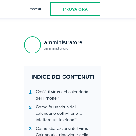
PROVA ORA
Accedi
 del calendario
Siate selettivi nel condividere il vostro indirizz
amministratore
amministratore
INDICE DEI CONTENUTI
Cos'è il virus del calendario
dell'iPhone?
Come fa un virus del
calendario dell'iPhone a
infettare un telefono?
Come sbarazzarsi del virus
Calendario: rimozione dello