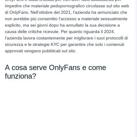
impedire che materiale pedopornografico circolasse sul sito web
di OnlyFans. Nell'ottobre del 2021, l'azienda ha annunciato che
non avrebbe più consentito l'accesso a materiale sessualmente
esplicito, ma sei giorni dopo ha annullato la sua decisione a
causa delle critiche ricevute. Per quanto riguarda il 2024,
l'azienda lavora costantemente per migliorare i suoi protocolli di
sicurezza e le strategie KYC per garantire che solo i contenuti
approvati vengano pubblicati sul sito.
A cosa serve OnlyFans e come
funziona?