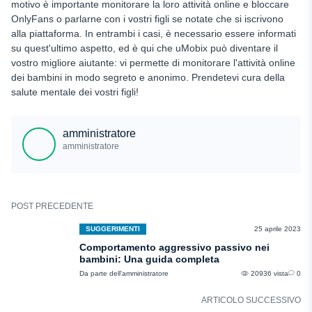
motivo è importante monitorare la loro attività online e bloccare
OnlyFans o parlarne con i vostri figli se notate che si iscrivono
alla piattaforma. In entrambi i casi, è necessario essere informati
su quest'ultimo aspetto, ed è qui che uMobix può diventare il
vostro migliore aiutante: vi permette di monitorare l'attività online
dei bambini in modo segreto e anonimo. Prendetevi cura della
salute mentale dei vostri figli!
amministratore
amministratore
POST PRECEDENTE
SUGGERIMENTI
25 aprile 2023
Comportamento aggressivo passivo nei
bambini: Una guida completa
Da parte dell'amministratore
20936 vista
0
ARTICOLO SUCCESSIVO