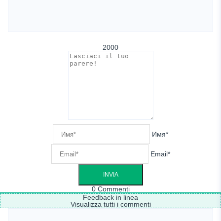
2000
Имя*
Email*
0
Commenti
Feedback in linea
Visualizza tutti i commenti