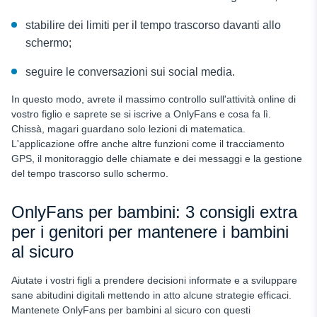
stabilire dei limiti per il tempo trascorso davanti allo
schermo;
seguire le conversazioni sui social media.
In questo modo, avrete il massimo controllo sull'attività online di
vostro figlio e saprete se si iscrive a OnlyFans e cosa fa lì.
Chissà, magari guardano solo lezioni di matematica.
L'applicazione offre anche altre funzioni come il tracciamento
GPS, il monitoraggio delle chiamate e dei messaggi e la gestione
del tempo trascorso sullo schermo.
OnlyFans per bambini: 3 consigli extra
per i genitori per mantenere i bambini
al sicuro
Aiutate i vostri figli a prendere decisioni informate e a sviluppare
sane abitudini digitali mettendo in atto alcune strategie efficaci.
Mantenete OnlyFans per bambini al sicuro con questi