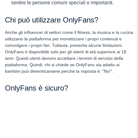
sentire le persone comuni speciali e importanti.
Chi può utilizzare OnlyFans?
Anche gli influencer di settori come il fitness, la musica e la cucina
utilizzano la piattaforma per monetizzare i propri contenuti e
coinvolgere i propri fan. Tuttavia, presenta alcune limitazioni.
OnlyFans è disponibile solo per gli utenti di età superiore ai 18
anni. Questi utenti devono accettare i termini di servizio della
piattaforma. Quindi, chi si chiede se OnlyFans sia adatto ai
bambini può dimenticarsene perché la risposta è: "No!".
OnlyFans è sicuro?