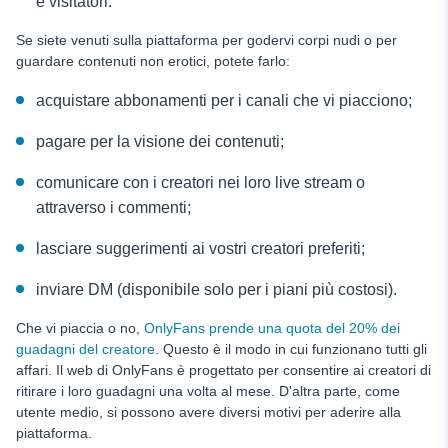
e visitatori.
Se siete venuti sulla piattaforma per godervi corpi nudi o per
guardare contenuti non erotici, potete farlo:
acquistare abbonamenti per i canali che vi piacciono;
pagare per la visione dei contenuti;
comunicare con i creatori nei loro live stream o
attraverso i commenti;
lasciare suggerimenti ai vostri creatori preferiti;
inviare DM (disponibile solo per i piani più costosi).
Che vi piaccia o no,
OnlyFans prende una quota del 20% dei
guadagni del creatore
. Questo è il modo in cui funzionano tutti gli
affari. Il web di OnlyFans è progettato per consentire ai creatori di
ritirare i loro guadagni una volta al mese. D'altra parte, come
utente medio, si possono avere diversi motivi per aderire alla
piattaforma.