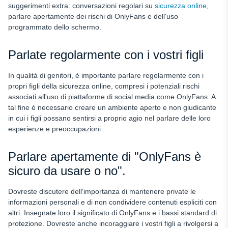
suggerimenti extra: conversazioni regolari su
sicurezza online
,
parlare apertamente dei rischi di OnlyFans e dell'uso
programmato dello schermo.
Parlate regolarmente con i vostri figli
In qualità di genitori, è importante parlare regolarmente con i
propri figli della sicurezza online, compresi i potenziali rischi
associati all'uso di piattaforme di social media come OnlyFans. A
tal fine è necessario creare un ambiente aperto e non giudicante
in cui i figli possano sentirsi a proprio agio nel parlare delle loro
esperienze e preoccupazioni.
Parlare apertamente di "OnlyFans è
sicuro da usare o no".
Dovreste discutere dell'importanza di mantenere private le
informazioni personali e di non condividere contenuti espliciti con
altri. Insegnate loro il significato di OnlyFans e i bassi standard di
protezione. Dovreste anche incoraggiare i vostri figli a rivolgersi a