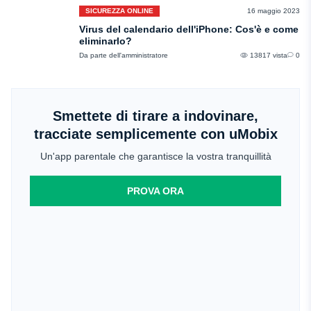
SICUREZZA ONLINE
16 maggio 2023
Virus del calendario dell'iPhone: Cos'è e come
eliminarlo?
Da parte dell'amministratore
13817 vista
0
Smettete di tirare a indovinare,
tracciate semplicemente con uMobix
Un'app parentale che garantisce la vostra tranquillità
PROVA ORA