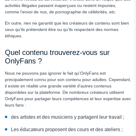
activités illégales passent inaperçues ou restent impunies,
comme l'envoi de nus, de pornographie de célébrités, etc.
En outre, rien ne garantit que les créateurs de contenu sont bien
ceux qu'ils prétendent être ou qu'ils respectent des normes
éthiques.
Quel contenu trouverez-vous sur
OnlyFans ?
Nous ne pouvons pas ignorer le fait qu'OnlyFans est
principalement connu pour son contenu pour adultes. Cependant,
il existe en réalité une grande variété d'autres contenus
disponibles sur la plateforme. De nombreux créateurs utilisent
OnlyFans pour partager leurs compétences et leur expertise avec
leurs fans :
des artistes et des musiciens y partagent leur travail ;
Les éducateurs proposent des cours et des ateliers ;