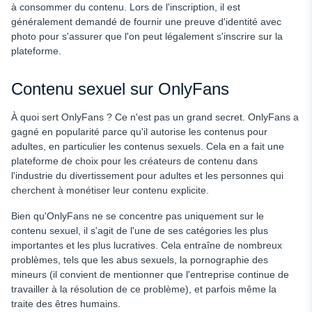
à consommer du contenu. Lors de l'inscription, il est
généralement demandé de fournir une preuve d'identité avec
photo pour s'assurer que l'on peut légalement s'inscrire sur la
plateforme.
Contenu sexuel sur OnlyFans
À quoi sert OnlyFans ? Ce n'est pas un grand secret. OnlyFans a
gagné en popularité parce qu'il autorise les contenus pour
adultes, en particulier les contenus sexuels. Cela en a fait une
plateforme de choix pour les créateurs de contenu dans
l'industrie du divertissement pour adultes et les personnes qui
cherchent à monétiser leur contenu explicite.
Bien qu'OnlyFans ne se concentre pas uniquement sur le
contenu sexuel, il s'agit de l'une de ses catégories les plus
importantes et les plus lucratives. Cela entraîne de nombreux
problèmes, tels que les abus sexuels, la pornographie des
mineurs (il convient de mentionner que l'entreprise continue de
travailler à la résolution de ce problème), et parfois même la
traite des êtres humains.