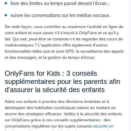
fixer des limites au temps passé devant l'écran ;
suivre les conversations sur les médias sociaux.
De cette façon, vous contrôlez au maximum l'activité en ligne de
votre enfant et vous savez s'il s'inscrit à OnlyFans et ce qu'il y
fait. Qui sait, peut-être se contente-t-il de regarder des cours de
mathématiques ? L'application offre également d'autres
fonctionnalités telles que le suivi GPS, la surveillance des appels
et des messages, et la gestion du temps d'écran.
OnlyFans for Kids : 3 conseils
supplémentaires pour les parents afin
d'assurer la sécurité des enfants
Aidez vos enfants à prendre des décisions éclairées et à
développer des habitudes numériques saines en mettant en
œuvre des stratégies efficaces. Veillez à la sécurité des enfants
sur OnlyFans grâce à ces conseils supplémentaires : des
conversations régulières sur les sujets suivants
sécurité en