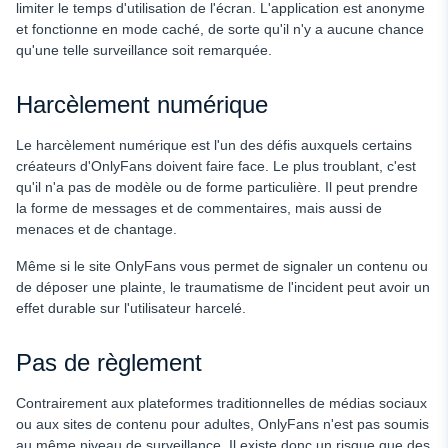
limiter le temps d'utilisation de l'écran. L'application est anonyme
et fonctionne en mode caché, de sorte qu'il n'y a aucune chance
qu'une telle surveillance soit remarquée.
Harcèlement numérique
Le harcèlement numérique est l'un des défis auxquels certains
créateurs d'OnlyFans doivent faire face. Le plus troublant, c'est
qu'il n'a pas de modèle ou de forme particulière. Il peut prendre
la forme de messages et de commentaires, mais aussi de
menaces et de chantage.
Même si le site OnlyFans vous permet de signaler un contenu ou
de déposer une plainte, le traumatisme de l'incident peut avoir un
effet durable sur l'utilisateur harcelé.
Pas de règlement
Contrairement aux plateformes traditionnelles de médias sociaux
ou aux sites de contenu pour adultes, OnlyFans n'est pas soumis
au même niveau de surveillance. Il existe donc un risque que des