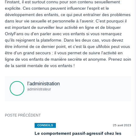
l'instant, il est surtout connu pour son contenu sexuellement
explicite. Ces contenus peuvent influencer l'esprit et le
développement des enfants, ce qui peut entraîner des problèmes
dans leur vie sexuelle et personnelle à l'avenir. C'est pourquoi il
est important de surveiller leur activité en ligne et de bloquer
OnlyFans ou d'en parler avec vos enfants si vous remarquez
qu'ils rejoignent la plateforme. Dans les deux cas, vous devez
être informé de ce dernier point, et c'est là que uMobix peut vous
être d'un grand secours : il vous permet de suivre l'activité en
ligne de vos enfants de manière secrète et anonyme. Prenez soin
de la santé mentale de vos enfants !
l'administration
administrateur
POSTE PRÉCÉDENT
CONSEILS
25 avril 2023
Le comportement passif-agressif chez les