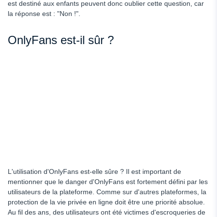
est destiné aux enfants peuvent donc oublier cette question, car
la réponse est : "Non !".
OnlyFans est-il sûr ?
L'utilisation d'OnlyFans est-elle sûre ? Il est important de
mentionner que le danger d'OnlyFans est fortement défini par les
utilisateurs de la plateforme. Comme sur d'autres plateformes, la
protection de la vie privée en ligne doit être une priorité absolue.
Au fil des ans, des utilisateurs ont été victimes d'escroqueries de