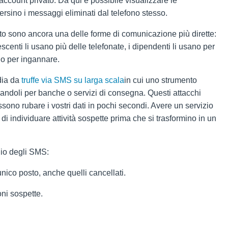
 account privato. Da qui è possibile visualizzare le
 persino i messaggi eliminati dal telefono stesso.
to sono ancora una delle forme di comunicazione più dirette:
escenti li usano più delle telefonate, i dipendenti li usano per
ano per ingannare.
dia da
truffe via SMS su larga scala
in cui uno strumento
ciandoli per banche o servizi di consegna. Questi attacchi
sono rubare i vostri dati in pochi secondi. Avere un servizio
i individuare attività sospette prima che si trasformino in un
gio degli SMS:
unico posto, anche quelli cancellati.
ni sospette.