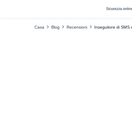
Sicurezza onlin
INDICE DEI CONTENUTI
Come monitorare gli SMS con uMobix
Casa
Blog
Recensioni
Inseguitore di SMS 