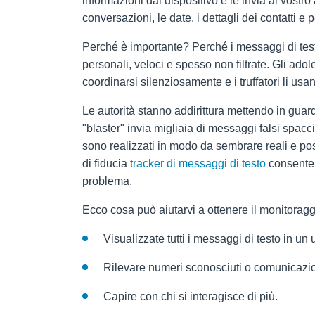
informazioni dal dispositivo e le invia al vostro
conversazioni, le date, i dettagli dei contatti e
Perché è importante? Perché i messaggi di tes
personali, veloci e spesso non filtrate. Gli adol
coordinarsi silenziosamente e i truffatori li us
Le autorità stanno addirittura mettendo in guar
"blaster" invia migliaia di messaggi falsi spac
sono realizzati in modo da sembrare reali e pos
di fiducia
tracker di messaggi di testo
consente d
problema.
Ecco cosa può aiutarvi a ottenere il monitorag
Visualizzate tutti i messaggi di testo in un 
Rilevare numeri sconosciuti o comunicazio
Capire con chi si interagisce di più.