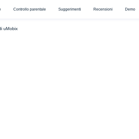
e
Controllo parentale
Suggerimenti
Recensioni
Demo
Perché i genitori dovrebbero usare il localizzatore di SMS uMobix?
di uMobix