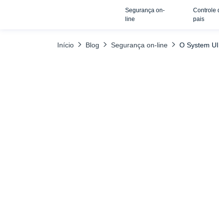
Segurança on-
Controle 
TABELA DE CONTEÚDO
Sintonizador da IU do sistema e como ele é 
line
pais
Início
Blog
Segurança on-line
O System UI