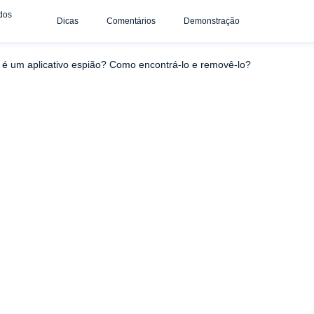
dos
Dicas
Comentários
Demonstração
usado em um dispositivo Android
O System UI é um aplicativo
 é um aplicativo espião? Como encontrá-lo e removê-lo?