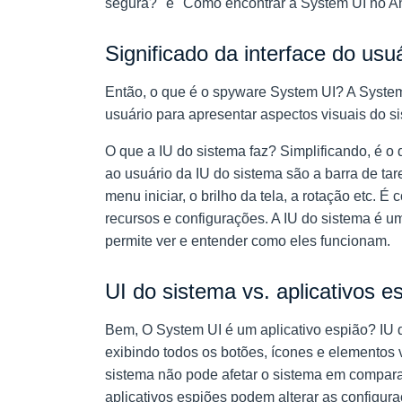
segura?" e "Como encontrar a System UI no A
Significado da interface do usu
Então, o que é o spyware System UI? A System
usuário para apresentar aspectos visuais do s
O que a IU do sistema faz? Simplificando, é o
ao usuário da IU do sistema são a barra de tare
menu iniciar, o brilho da tela, a rotação etc. 
recursos e configurações. A IU do sistema é
um
permite ver e entender como eles funcionam.
UI do sistema vs. aplicativos e
Bem,
O System UI é um aplicativo espião? IU 
exibindo todos os botões, ícones e elementos v
sistema não pode afetar o sistema em compar
aplicativos espiões podem alterar as configur