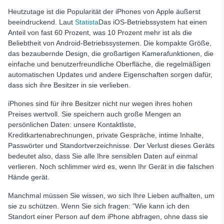
Methode 5: Apple Maps verwenden, um den Standort einer
Heutzutage ist die Popularität der iPhones von Apple äußerst
Person zu sehen
beeindruckend. Laut
Statista
Das iOS-Betriebssystem hat einen
Wie findet man den Standort einer Person mit Apple Maps?
Anteil von fast 60 Prozent, was 10 Prozent mehr ist als die
Beliebtheit von Android-Betriebssystemen. Die kompakte Größe,
Methode 6: Verfolgen Sie ein iPhone mit Google Timeline,
ohne dass es die Person weiß
das bezaubernde Design, die großartigen Kamerafunktionen, die
einfache und benutzerfreundliche Oberfläche, die regelmäßigen
So finden Sie den Standort einer Person mit Google
automatischen Updates und andere Eigenschaften sorgen dafür,
Timeline
dass sich ihre Besitzer in sie verlieben.
Methode 7: Nutzen Sie die gemeinsame Nutzung der Apple
ID durch die Familie
iPhones sind für ihre Besitzer nicht nur wegen ihres hohen
Preises wertvoll. Sie speichern auch große Mengen an
Wie richtet man die gemeinsame Nutzung der Apple ID
persönlichen Daten: unsere Kontaktliste,
durch die Familie ein und verfolgt den Standort?
Kreditkartenabrechnungen, private Gespräche, intime Inhalte,
Kann man das iPhone einer anderen Person ohne Erlaubnis
Passwörter und Standortverzeichnisse. Der Verlust dieses Geräts
rechtlich verfolgen?
bedeutet also, dass Sie alle Ihre sensiblen Daten auf einmal
verlieren. Noch schlimmer wird es, wenn Ihr Gerät in die falschen
Schlussfolgerung
Hände gerät.
Manchmal müssen Sie wissen, wo sich Ihre Lieben aufhalten, um
sie zu schützen. Wenn Sie sich fragen: "Wie kann ich den
Standort einer Person auf dem iPhone abfragen, ohne dass sie