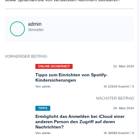
Erwachsenen, damit diese weitere Hilfe leisten.
Apple-Nutzer haben die Möglichkeit, VOIP- (Voice Over Internet Protocol)
und PSMS- (Premium SMS) Nachrichten sowie Sprachanrufe von
admin
versteckten oder anonymen Nummern über ihre Geräteeinstellungen zu
Verwalter
blockieren, um ihre Privatsphäre besser zu schützen.
VORHERIGER BEITRAG
ONLINE-SICHERHEIT
22. März 2024
Tipps zum Einrichten von Spotify-
Kindersicherungen
Von admin
22918 Ansicht
0
NÄCHSTER BEITRAG
TIPPS
26. März 2024
Ermöglicht das Anmelden bei iCloud einer
anderen Person den Zugriff auf deren
Nachrichten?
Von admin
36089 Ansicht
0