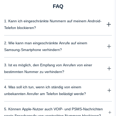
FAQ
1. Kann ich eingeschränkte Nummern auf meinem Android-
Telefon blockieren?
Ja, Sie können eingeschränkte Anrufe auf Android blockieren, indem Sie die
2. Wie kann man eingeschränkte Anrufe auf einem
eingebaute Anrufsperre verwenden oder den uMobix Phone Tracker
installieren.
Samsung-Smartphone verhindern?
Um eingeschränkte Anrufe auf Samsung zu blockieren, öffnen Sie Ihre
3. Ist es möglich, den Empfang von Anrufen von einer
Telefon-App, tippen Sie auf "Einstellungen" und wählen Sie dann "Nummern
blockieren". Hier können Sie die Option zum Blockieren anonymer Anrufe
bestimmten Nummer zu verhindern?
aktivieren.
Sie können verhindern, dass Sie Anrufe von einer gesperrten Nummer
4. Was soll ich tun, wenn ich ständig von einem
erhalten, indem Sie die Funktionen zur Sperrung anonymer Anrufe
aktivieren, die in den Einstellungen Ihres Telefons oder über Ihren
unbekannten Anrufer am Telefon belästigt werde?
Mobilfunkanbieter wie Verizon verfügbar sind.
Wenn Sie von einem unbekannten Anrufer schikaniert werden, verwenden
5. Können Apple-Nutzer auch VOIP- und PSMS-Nachrichten
Sie die Blockierfunktion Ihres Telefons, um diese Anrufe zu stoppen, und
melden Sie die Mobbing-Vorfälle den Behörden oder vertrauenswürdigen
sowie Sprachanrufe von versteckten Nummern blockieren?