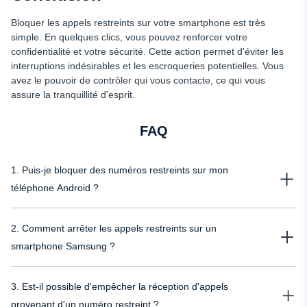
Bloquer les appels restreints sur votre smartphone est très
simple. En quelques clics, vous pouvez renforcer votre
confidentialité et votre sécurité. Cette action permet d'éviter les
interruptions indésirables et les escroqueries potentielles. Vous
avez le pouvoir de contrôler qui vous contacte, ce qui vous
assure la tranquillité d'esprit.
FAQ
1. Puis-je bloquer des numéros restreints sur mon
téléphone Android ?
Oui, vous pouvez bloquer les appels restreints sur Android en utilisant la
2. Comment arrêter les appels restreints sur un
fonction intégrée de blocage des appels ou en installant le traceur de
téléphone uMobix.
smartphone Samsung ?
Pour bloquer les appels restreints sur Samsung, ouvrez votre application
3. Est-il possible d'empêcher la réception d'appels
Téléphone, appuyez sur "Paramètres", puis trouvez et sélectionnez "Bloquer
les numéros". Ici, vous pouvez activer l'option de blocage des appels
provenant d'un numéro restreint ?