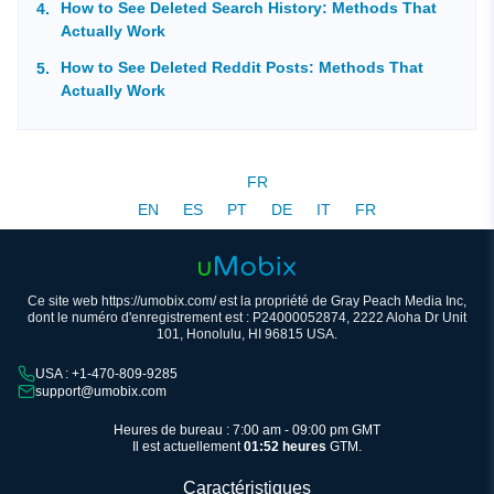
How to See Deleted Search History: Methods That
Actually Work
How to See Deleted Reddit Posts: Methods That
Actually Work
FR
EN
ES
PT
DE
IT
FR
Ce site web https://umobix.com/ est la propriété de Gray Peach Media Inc,
dont le numéro d'enregistrement est : P24000052874, 2222 Aloha Dr Unit
101, Honolulu, HI 96815 USA.
USA : +1-470-809-9285
support@umobix.com
Heures de bureau : 7:00 am - 09:00 pm GMT
Il est actuellement
01:52 heures
GTM.
Caractéristiques