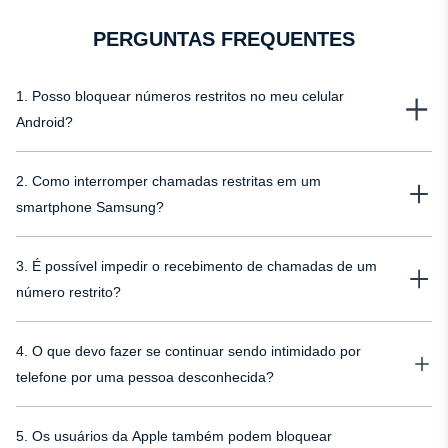
PERGUNTAS FREQUENTES
1. Posso bloquear números restritos no meu celular
Android?
Sim, você pode bloquear chamadas restritas no Android usando o recurso
2. Como interromper chamadas restritas em um
de bloqueio de chamadas integrado ou instalando o rastreador de telefone
uMobix.
smartphone Samsung?
Para bloquear chamadas restritas na Samsung, abra o aplicativo Telefone,
3. É possível impedir o recebimento de chamadas de um
toque em "Configurações", localize e selecione "Bloquear números". Aqui,
você pode ativar a opção para bloquear chamadas anônimas.
número restrito?
É possível evitar o recebimento de chamadas de um número restrito
4. O que devo fazer se continuar sendo intimidado por
ativando os recursos de bloqueio de chamadas anônimas disponíveis nas
configurações do telefone ou por meio do provedor de serviços de telefonia
telefone por uma pessoa desconhecida?
celular, como a Verizon.
Se você estiver sofrendo bullying por parte de uma pessoa desconhecida,
5. Os usuários da Apple também podem bloquear
use o recurso de bloqueio do seu telefone para interromper essas