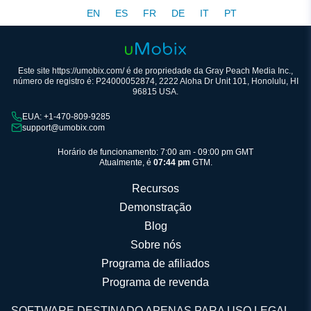
EN
ES
FR
DE
IT
PT
Este site https://umobix.com/ é de propriedade da Gray Peach Media Inc.,
número de registro é: P24000052874, 2222 Aloha Dr Unit 101, Honolulu, HI
96815 USA.
EUA: +1-470-809-9285
support@umobix.com
Horário de funcionamento: 7:00 am - 09:00 pm GMT
Atualmente, é
07:44 pm
GTM.
Recursos
Demonstração
Blog
Sobre nós
Programa de afiliados
Programa de revenda
SOFTWARE DESTINADO APENAS PARA USO LEGAL