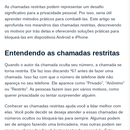
obter assistência
As chamadas restritas podem representar um desafio
Registro Nacional de Não Ligar: Uma medida adicional
significativo para a privacidade pessoal. Por isso, seria útil
aprender métodos práticos para combatê-las. Este artigo se
Conclusão
aprofunda nos meandros das chamadas restritas, descrevendo
PERGUNTAS FREQUENTES
os motivos por trás delas e oferecendo soluções práticas para
bloqueá-las em dispositivos Android e iPhone.
Entendendo as chamadas restritas
Quando o autor da chamada oculta seu número, a chamada se
torna restrita. Ele faz isso discando *67 antes de fazer uma
chamada. Isso faz com que o número de telefone dele não
apareça no seu telefone. Ele aparece como "Privado", "Anônimo"
ou "Restrito". As pessoas fazem isso por vários motivos, como
querer privacidade ou tentar surpreender alguém.
Conhecer as chamadas restritas ajuda você a lidar melhor com
elas. Você pode decidir se deseja atender a essas chamadas de
números ocultos ou bloqueá-las para sempre. Algumas podem
ser de amigos fazendo uma brincadeira, mas outras podem ser