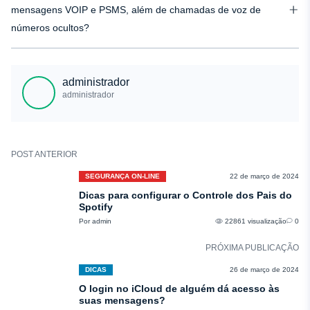
chamadas e denuncie os incidentes de bullying às autoridades ou a adultos
mensagens VOIP e PSMS, além de chamadas de voz de
de confiança para obter mais assistência.
números ocultos?
Os usuários da Apple têm opções para bloquear mensagens VOIP (Voice
Over Internet Protocol) e PSMS (Premium SMS), além de chamadas de voz
administrador
de números ocultos ou anônimos, por meio das configurações do
administrador
dispositivo, para maior proteção da privacidade.
POST ANTERIOR
SEGURANÇA ON-LINE
22 de março de 2024
Dicas para configurar o Controle dos Pais do
Spotify
Por admin
22861 visualização
0
PRÓXIMA PUBLICAÇÃO
DICAS
26 de março de 2024
O login no iCloud de alguém dá acesso às
suas mensagens?