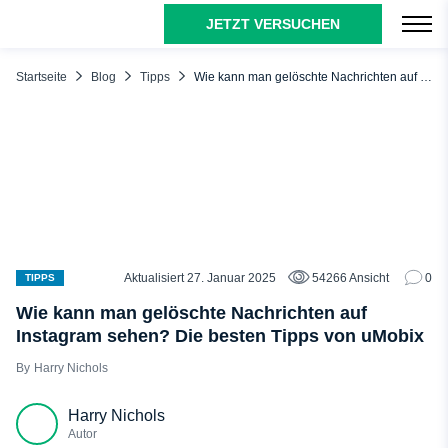
JETZT VERSUCHEN
INHALTSÜBERSICHT
Können Sie gelöschte Instagram-Nachrichten
Startseite
Blog
Tipps
Wie kann man gelöschte Nachrichten auf Instagram sehen? Die besten Tipps von uMobix
wiederherstellen: Instagram's offizielle Stellungnahme
Situationen, die zu gelöschten Nachrichten auf Instagram
führen
Wie kann man gelöschte Instagram-Nachrichten auf iPhone
und Android wiederherstellen? Schritt für Schritt
Gelöschte Nachrichten auf Instagram wiederherstellen
Gelöschte Instagram-Nachrichten mit Apps von
Drittanbietern wiederherstellen
Aktualisiert 27. Januar 2025
54266 Ansicht
0
TIPPS
Gelöschte Instagram-Nachrichten aus dem Android-
Wie kann man gelöschte Nachrichten auf
Benachrichtigungsverlauf wiederherstellen
Instagram sehen? Die besten Tipps von uMobix
Kann man gelöschte Nachrichten auf Instagram mit uMobix
Harry Nichols
sehen?
Schlussfolgerung
Harry Nichols
Autor