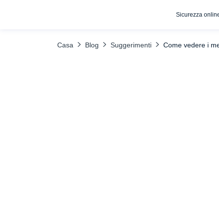
Sicurezza onlin
INDICE DEI CONTENUTI
Recuperare i messaggi di Instagram cancellati
Casa
Blog
Suggerimenti
Come vedere i mes