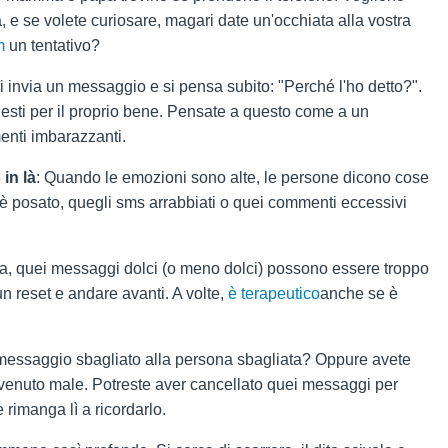
ta, e se volete curiosare, magari date un'occhiata alla vostra
m
un tentativo?
 si invia un messaggio e si pensa subito: "Perché l'ho detto?".
onesti per il proprio bene. Pensate a questo come a un
enti imbarazzanti.
in là
: Quando le emozioni sono alte, le persone dicono cose
i è posato, quegli sms arrabbiati o quei commenti eccessivi
ra, quei messaggi dolci (o meno dolci) possono essere troppo
 un reset e andare avanti. A volte,
è terapeutico
anche se è
l messaggio sbagliato alla persona sbagliata? Oppure avete
 venuto male. Potreste aver cancellato quei messaggi per
 rimanga lì a ricordarlo.