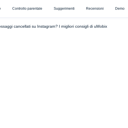
e
Controllo parentale
Suggerimenti
Recensioni
Demo
 con applicazioni di terze parti
Recuperare i messaggi Instagr
saggi cancellati su Instagram? I migliori consigli di uMobix