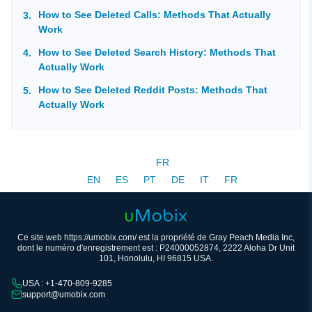
How to See Deleted Calls: Methods That Actually
Work
How to See Deleted Search History: Methods That
Actually Work
How to See Deleted Reddit Posts: Methods That
Actually Work
FR
EN
ES
PT
DE
IT
FR
Ce site web https://umobix.com/ est la propriété de Gray Peach Media Inc,
dont le numéro d'enregistrement est : P24000052874, 2222 Aloha Dr Unit
101, Honolulu, HI 96815 USA.
USA : +1-470-809-9285
support@umobix.com