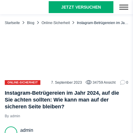
JETZT VERSUCHEN
INHALTSÜBERSICHT
Kann ein Benutzer mit seinem Instagram-Konto betrogen
Startseite
Blog
Online-Sicherheit
Instagram-Betrügereien im Jahr 2024, auf die Sie achten sollten: Wie kann man auf der sicheren Seite bleiben?
werden?
Liste der Instagram-Betrügereien: Die 15 häufigsten Arten
Instagram-Werbegeschenke-Betrug
Instagram-Betrug mit gefälschten Produkten
Instagram Phishing-Betrug
Instagram-Influencer-Betrug
7. September 2023
34759 Ansicht
0
ONLINE-SICHERHEIT
Fake-Job-Betrug auf Instagram
Instagram-Betrügereien im Jahr 2024, auf die
Instagram Krypto-Betrug
Sie achten sollten: Wie kann man auf der
Instagram Künstlerbetrug
sicheren Seite bleiben?
Instagram-Romantik-Betrug
admin
Instagram Erpressungsbetrug
admin