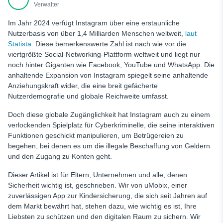
Bezahltes Instagram-Abonnement Betrug
Verwalter
Instagram-Sponsoring-Betrug
Im Jahr 2024 verfügt Instagram über eine erstaunliche
Nutzerbasis von über 1,4 Milliarden Menschen weltweit,
laut
Instagram-Spendenbetrug
Statista
. Diese bemerkenswerte Zahl ist nach wie vor die
Instagram-Investitionsbetrug
viertgrößte Social-Networking-Plattform weltweit und liegt nur
noch hinter Giganten wie Facebook, YouTube und WhatsApp. Die
Instagram-Botschafter-Betrug
anhaltende Expansion von Instagram spiegelt seine anhaltende
Betrug beim Verkauf von Instagram-Followern und Likes
Anziehungskraft wider, die eine breit gefächerte
Nutzerdemografie und globale Reichweite umfasst.
Wie man einen Betrüger auf Instagram erkennt: 15
Warnzeichen
Doch diese globale Zugänglichkeit hat Instagram auch zu einem
verlockenden Spielplatz für
Cyberkriminelle, die seine interaktiven
Wie man Instagram-Betrug vermeidet: 10 Tipps zur
Cybersecurity
Funktionen geschickt manipulieren, um Betrügereien zu
begehen, bei denen es um die illegale Beschaffung von Geldern
Ich wurde auf Instagram betrogen, was kann ich tun?
und den Zugang zu Konten geht.
Warum ist uMobix die beste App, um Ihr Kind auf Instagram
Dieser Artikel ist für Eltern, Unternehmen und alle, denen
zu schützen?
Sicherheit wichtig ist, geschrieben. Wir von uMobix, einer
Schlussfolgerung
zuverlässigen App zur Kindersicherung, die sich seit Jahren auf
dem Markt bewährt hat, stehen dazu, wie wichtig es ist, Ihre
FAQ
Liebsten zu schützen und den digitalen Raum zu sichern. Wir