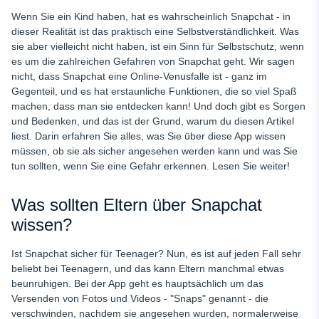
Datenschutzeinstellungen für das Konto des Kindes
Wenn Sie ein Kind haben, hat es wahrscheinlich Snapchat - in
Diskutieren Sie den Inhalt
dieser Realität ist das praktisch eine Selbstverständlichkeit. Was
sie aber vielleicht nicht haben, ist ein Sinn für Selbstschutz, wenn
Sprechen Sie es aus
es um die zahlreichen Gefahren von Snapchat geht. Wir sagen
Standortfreigabe deaktivieren
nicht, dass Snapchat eine Online-Venusfalle ist - ganz im
Gegenteil, und es hat erstaunliche Funktionen, die so viel Spaß
Verwenden Sie das Snapchat Familienzentrum
machen, dass man sie entdecken kann! Und doch gibt es Sorgen
und Bedenken, und das ist der Grund, warum du diesen Artikel
Schlussfolgerung: Sollten Kinder Snapchat haben?
liest. Darin erfahren Sie alles, was Sie über diese App wissen
müssen, ob sie als sicher angesehen werden kann und was Sie
tun sollten, wenn Sie eine Gefahr erkennen. Lesen Sie weiter!
Was sollten Eltern über Snapchat
wissen?
Ist Snapchat sicher für Teenager? Nun, es ist auf jeden Fall sehr
beliebt bei Teenagern, und das kann Eltern manchmal etwas
beunruhigen. Bei der App geht es hauptsächlich um das
Versenden von Fotos und Videos - "Snaps" genannt - die
verschwinden, nachdem sie angesehen wurden, normalerweise