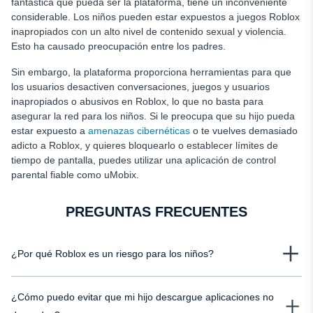
fantástica que pueda ser la plataforma, tiene un inconveniente
considerable. Los niños pueden estar expuestos a juegos Roblox
inapropiados con un alto nivel de contenido sexual y violencia.
Esto ha causado preocupación entre los padres.
Sin embargo, la plataforma proporciona herramientas para que
los usuarios desactiven conversaciones, juegos y usuarios
inapropiados o abusivos en Roblox, lo que no basta para
asegurar la red para los niños. Si le preocupa que su hijo pueda
estar expuesto a
amenazas cibernéticas
o te vuelves demasiado
adicto a Roblox, y quieres bloquearlo o establecer límites de
tiempo de pantalla, puedes utilizar una aplicación de control
parental fiable como uMobix.
PREGUNTAS FRECUENTES
¿Por qué Roblox es un riesgo para los niños?
La plataforma Roblox ha sido objeto de críticas por su falta de moderación.
¿Cómo puedo evitar que mi hijo descargue aplicaciones no
Aunque los creadores han implementado filtros de lenguaje en la función de