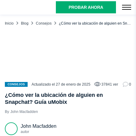
PROBAR AHORA
ÍNDICE
¿Por qué deberías rastrear la ubicación en Snapchat?
Inicio
Blog
Consejos
¿Cómo ver la ubicación de alguien en Snapchat? Guía uMobix
¿Cómo encontrar la ubicación de alguien en Snapchat?
Rastreador de ubicaciones de Snapchat integrado - Snap
Map
Rastreador de Snapchat uMobix
Cómo utilizar Google Maps para seguir a tus amigos en
Snapchat
Conclusión
Actualizado el 27 de enero de 2025
37841 ver
0
CONSEJOS
¿Cómo ver la ubicación de alguien en
Snapchat? Guía uMobix
John Macfadden
John Macfadden
autor