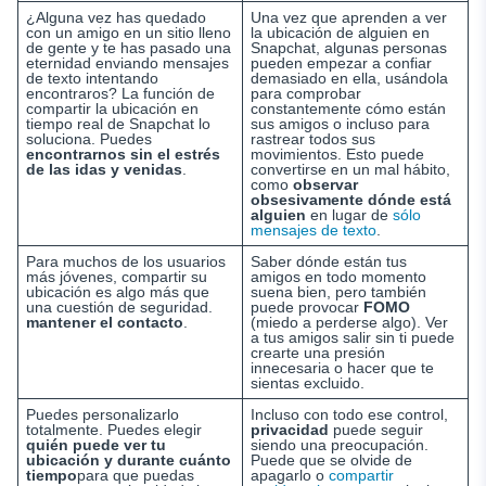
¿Alguna vez has quedado
Una vez que aprenden a ver
con un amigo en un sitio lleno
la ubicación de alguien en
de gente y te has pasado una
Snapchat, algunas personas
eternidad enviando mensajes
pueden empezar a confiar
de texto intentando
demasiado en ella, usándola
encontraros? La función de
para comprobar
compartir la ubicación en
constantemente cómo están
tiempo real de Snapchat lo
sus amigos o incluso para
soluciona. Puedes
rastrear todos sus
encontrarnos sin el estrés
movimientos. Esto puede
de las idas y venidas
.
convertirse en un mal hábito,
como
observar
obsesivamente dónde está
alguien
en lugar de
sólo
mensajes de texto
.
Para muchos de los usuarios
Saber dónde están tus
más jóvenes, compartir su
amigos en todo momento
ubicación es algo más que
suena bien, pero también
una cuestión de seguridad.
puede provocar
FOMO
mantener el contacto
.
(miedo a perderse algo). Ver
a tus amigos salir sin ti puede
crearte una presión
innecesaria o hacer que te
sientas excluido.
Puedes personalizarlo
Incluso con todo ese control,
totalmente. Puedes elegir
privacidad
puede seguir
quién puede ver tu
siendo una preocupación.
ubicación y durante cuánto
Puede que se olvide de
tiempo
para que puedas
apagarlo o
compartir