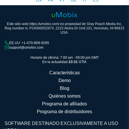
EN
FR
PT
DE
IT
ES
Este sitio web https://umobix.com/ es propiedad de Gray Peach Media Inc,
Reg number is: P24000052874, 2222 Aloha Dr Unit 101, Honolulu, HI 96815
USA.
EE.UU: +1-470-809-9285
support@umobix.com
Horario de oficina: 7:00 am - 09:00 pm GMT
En la actualidad
23:31
GTM.
Características
Demo
Blog
Quiénes somos
Programa de afiliados
Programa de distribuidores
SOFTWARE DESTINADO EXCLUSIVAMENTE A USO